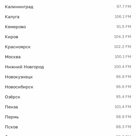
Калининград
97.7 FM
Калуга
106.1 FM
Кемерово
91.5 FM
Киров
104.3 FM
Красноярск
102.2 FM
Москва
100.1 FM
Нижний Новгород
100.4 FM
Новокузнецк
96.9 FM
Новосибирск
96.6 FM
Озёрск
95.4 FM
Пенза
101.4 FM
Пермь
98.9 FM
Псков
88.3 FM