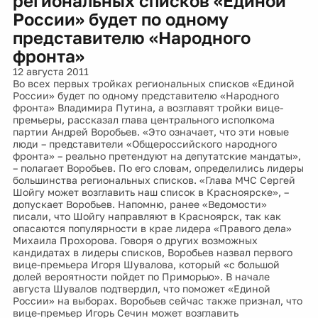
региональных списков «Единой
России» будет по одному
представителю «Народного
фронта»
12 августа 2011
Во всех первых тройках региональных списков «Единой
России» будет по одному представителю «Народного
фронта» Владимира Путина, а возглавят тройки вице-
премьеры, рассказал глава центрального исполкома
партии Андрей Воробьев. «Это означает, что эти новые
люди – представители «Общероссийского народного
фронта» – реально претендуют на депутатские мандаты»,
– полагает Воробьев. По его словам, определились лидеры
большинства региональных списков. «Глава МЧС Сергей
Шойгу может возглавить наш список в Красноярске», –
допускает Воробьев. Напомню, ранее «Ведомости»
писали, что Шойгу направляют в Красноярск, так как
опасаются популярности в крае лидера «Правого дела»
Михаила Прохорова. Говоря о других возможных
кандидатах в лидеры списков, Воробьев назвал первого
вице-премьера Игоря Шувалова, который «с большой
долей вероятности пойдет по Приморью». В начале
августа Шувалов подтвердил, что поможет «Единой
России» на выборах. Воробьев сейчас также признал, что
вице-премьер Игорь Сечин может возглавить