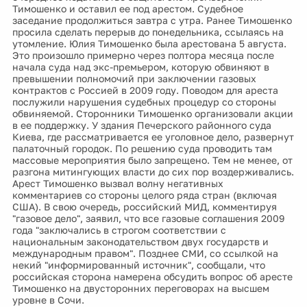
Тимошенко и оставил ее под арестом. Судебное
заседание продолжиться завтра с утра. Ранее Тимошенко
просила сделать перерыв до понедельника, ссылаясь на
утомление. Юлия Тимошенко была арестована 5 августа.
Это произошло примерно через полтора месяца после
начала суда над экс-премьером, которую обвиняют в
превышении полномочий при заключении газовых
контрактов с Россией в 2009 году. Поводом для ареста
послужили нарушения судебных процедур со стороны
обвиняемой. Сторонники Тимошенко организовали акции
в ее поддержку. У здания Печерского районного суда
Киева, где рассматривается ее уголовное дело, развернут
палаточный городок. По решению суда проводить там
массовые мероприятия было запрещено. Тем не менее, от
разгона митингующих власти до сих пор воздерживались.
Арест Тимошенко вызвал волну негативных
комментариев со стороны целого ряда стран (включая
США). В свою очередь, российский МИД, комментируя
"газовое дело", заявил, что все газовые соглашения 2009
года "заключались в строгом соответствии с
национальным законодательством двух государств и
международным правом". Позднее СМИ, со ссылкой на
некий "информированный источник", сообщали, что
российская сторона намерена обсудить вопрос об аресте
Тимошенко на двусторонних переговорах на высшем
уровне в Сочи.