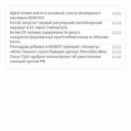
ВДНХ может войти в основной список Всемирного
23:05
наследия ЮНЕСКО
Китай запустит первый регулярный контейнерный
22:34
маршрут в ЕС через Севморпуть
Более 20 человек задержаны по делу о
22:12
незарегистрированных криптообменниках в «Москва-
Сити»
Минздрав добавил в ЖНВЛП препарат «Энхерту»
22:12
«Флит Лизинг» купил бывшую «дочку» Mercedes-Benz
21:39
Сенат США одобрил законопроект об ужесточении
21:08
санкций против РФ