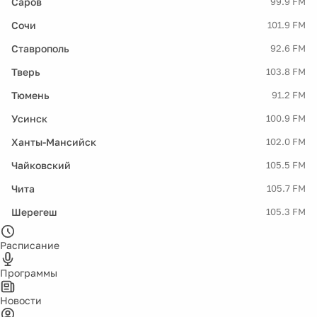
Саров
99.9 FM
Сочи
101.9 FM
Ставрополь
92.6 FM
Тверь
103.8 FM
Тюмень
91.2 FM
Усинск
100.9 FM
Ханты-Мансийск
102.0 FM
Чайковский
105.5 FM
Чита
105.7 FM
Шерегеш
105.3 FM
Расписание
Программы
Новости