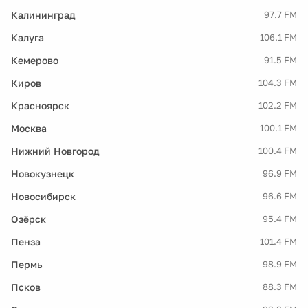
Калининград
97.7 FM
Калуга
106.1 FM
Кемерово
91.5 FM
Киров
104.3 FM
Красноярск
102.2 FM
Москва
100.1 FM
Нижний Новгород
100.4 FM
Новокузнецк
96.9 FM
Новосибирск
96.6 FM
Озёрск
95.4 FM
Пенза
101.4 FM
Пермь
98.9 FM
Псков
88.3 FM