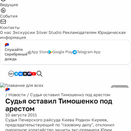
Ведущие
События
Контакты
О нас
Экскурсии
Silver Studio
Рекламодателям
Юридическая
информация
Слушайте
App Store
Google Play
Telegram App
Серебряный
дождь
12+
Реклама
/
Новости
/
Судья оставил Тимошенко под арестом
Судья оставил Тимошенко под
арестом
10 августа 2011
Судья Печерского райсуда Киева Родион Киреев,
председательствующий по "газовому делу", отклонил
очередное ходатайство защиты экс-премьера Юлии