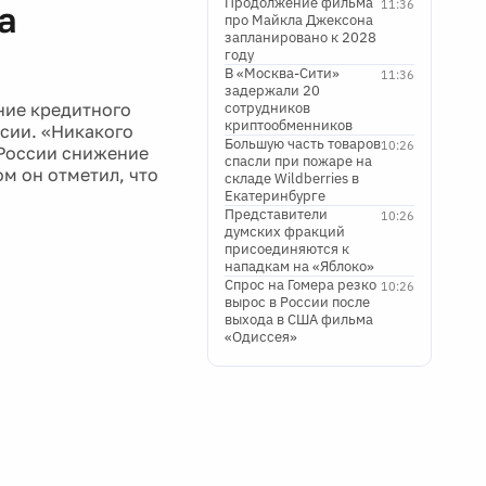
Продолжение фильма
11:36
а
про Майкла Джексона
запланировано к 2028
году
В «Москва-Сити»
11:36
задержали 20
ние кредитного
сотрудников
криптообменников
сии. «Никакого
Большую часть товаров
10:26
 России снижение
спасли при пожаре на
м он отметил, что
складе Wildberries в
Екатеринбурге
Представители
10:26
думских фракций
присоединяются к
нападкам на «Яблоко»
Спрос на Гомера резко
10:26
вырос в России после
выхода в США фильма
«Одиссея»