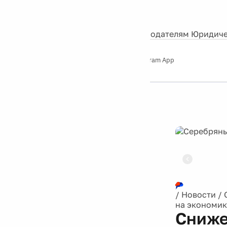
События
Контакты
О нас
Экскурсии
Silver Studio
Рекламодателям
Юридиче
Слушайте
App Store
Google Play
Telegram App
Серебряный
дождь
12+
Реклама
/
Новости
/
на экономик
Сниже