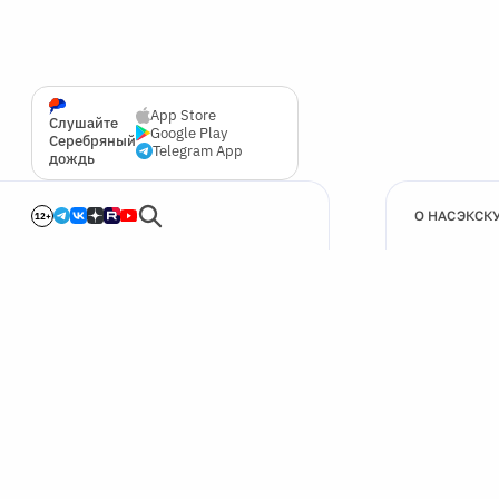
App Store
Слушайте
Google Play
Серебряный
Telegram App
дождь
О НАС
ЭКСК
12+
🍪
Мы используем cookie для улучшения работы сайта.