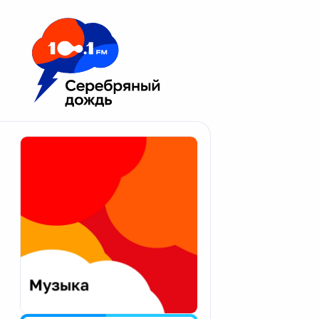
Москва 100.1 FM
Апатиты
Астрахань
Волгоград
Вологда
Екатеринбург
Иваново
Казань
Калининград
Калуга