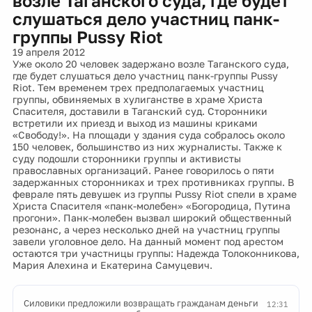
возле Таганского суда, где будет
слушаться дело участниц панк-
группы Pussy Riot
19 апреля 2012
Уже около 20 человек задержано возле Таганского суда,
где будет слушаться дело участниц панк-группы Pussy
Riot. Тем временем трех предполагаемых участниц
группы, обвиняемых в хулиганстве в храме Христа
Спасителя, доставили в Таганский суд. Сторонники
встретили их приезд и выход из машины криками
«Свободу!». На площади у здания суда собралось около
150 человек, большинство из них журналисты. Также к
суду подошли сторонники группы и активисты
православных организаций. Ранее говорилось о пяти
задержанных сторонниках и трех противниках группы. В
феврале пять девушек из группы Pussy Riot спели в храме
Христа Спасителя «панк-молебен» «Богородица, Путина
прогони». Панк-молебен вызвал широкий общественный
резонанс, а через несколько дней на участниц группы
завели уголовное дело. На данный момент под арестом
остаются три участницы группы: Надежда Толоконникова,
Мария Алехина и Екатерина Самуцевич.
Силовики предложили возвращать гражданам деньги
12:31