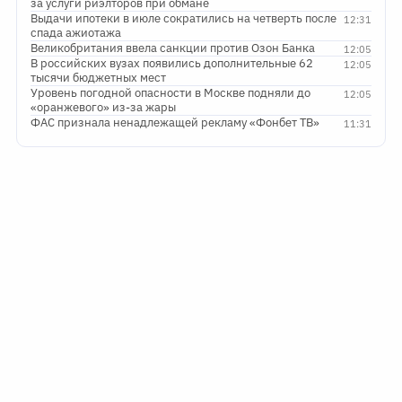
за услуги риэлторов при обмане
Выдачи ипотеки в июле сократились на четверть после
12:31
спада ажиотажа
Великобритания ввела санкции против Озон Банка
12:05
В российских вузах появились дополнительные 62
12:05
тысячи бюджетных мест
Уровень погодной опасности в Москве подняли до
12:05
«оранжевого» из-за жары
ФАС признала ненадлежащей рекламу «Фонбет ТВ»
11:31