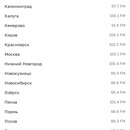
Калининград
97.7 FM
Калуга
106.1 FM
Кемерово
91.5 FM
Киров
104.3 FM
Красноярск
102.2 FM
Москва
100.1 FM
Нижний Новгород
100.4 FM
Новокузнецк
96.9 FM
Новосибирск
96.6 FM
Озёрск
95.4 FM
Пенза
101.4 FM
Пермь
98.9 FM
Псков
88.3 FM