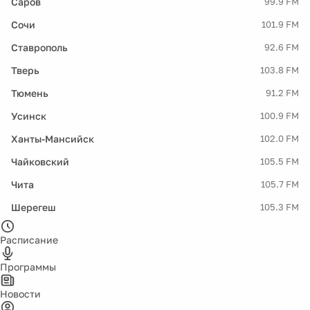
Саров
99.9 FM
Сочи
101.9 FM
Ставрополь
92.6 FM
Тверь
103.8 FM
Тюмень
91.2 FM
Усинск
100.9 FM
Ханты-Мансийск
102.0 FM
Чайковский
105.5 FM
Чита
105.7 FM
Шерегеш
105.3 FM
Расписание
Программы
Новости