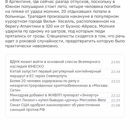
В Аргентине, где сейчас разгар отпусков, поскольку в
Южном полушарии стоит лето, четыре человека погибли
на пляже от удара молнии, 20 отдыхавших попали в
больницы. Трагедия произошла накануне в популярном
курортном городе Вилья- Хеселль, расположенном на
берегу Атлантики в 320 км от Буэнос-Айреса. Молния
ударила по одному из шатров, под которым люди
прятались от грозы. Специалисты сходятся в том, что речь
идет о роковой случайности, предотвратить которую было
практически невозможно.
ВДНХ может войти в основной список Всемирного
23:05
наследия ЮНЕСКО
Китай запустит первый регулярный контейнерный
22:34
маршрут в ЕС через Севморпуть
Более 20 человек задержаны по делу о
22:12
незарегистрированных криптообменниках в «Москва-
Сити»
Минздрав добавил в ЖНВЛП препарат «Энхерту»
22:12
«Флит Лизинг» купил бывшую «дочку» Mercedes-Benz
21:39
Сенат США одобрил законопроект об ужесточении
21:08
санкций против РФ