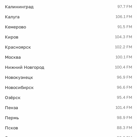
Калининград
97.7 FM
Калуга
106.1 FM
Кемерово
91.5 FM
Киров
104.3 FM
Красноярск
102.2 FM
Москва
100.1 FM
Нижний Новгород
100.4 FM
Новокузнецк
96.9 FM
Новосибирск
96.6 FM
Озёрск
95.4 FM
Пенза
101.4 FM
Пермь
98.9 FM
Псков
88.3 FM