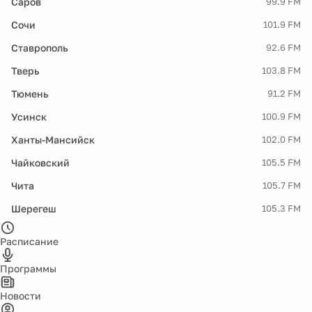
Саров
99.9 FM
Сочи
101.9 FM
Ставрополь
92.6 FM
Тверь
103.8 FM
Тюмень
91.2 FM
Усинск
100.9 FM
Ханты-Мансийск
102.0 FM
Чайковский
105.5 FM
Чита
105.7 FM
Шерегеш
105.3 FM
Расписание
Программы
Новости