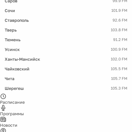
Саров
99.9 FM
Сочи
101.9 FM
Ставрополь
92.6 FM
Тверь
103.8 FM
Тюмень
91.2 FM
Усинск
100.9 FM
Ханты-Мансийск
102.0 FM
Чайковский
105.5 FM
Чита
105.7 FM
Шерегеш
105.3 FM
Расписание
Программы
Новости