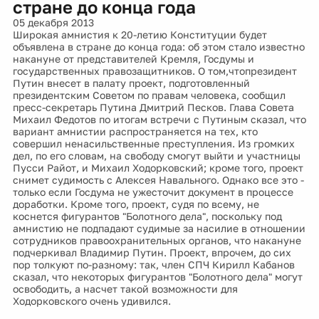
стране до конца года
05 декабря 2013
Широкая амнистия к 20-летию Конституции будет
объявлена в стране до конца года: об этом стало известно
накануне от представителей Кремля, Госдумы и
государственных правозащитников. О том,чтопрезидент
Путин внесет в палату проект, подготовленный
президентским Советом по правам человека, сообщил
пресс-секретарь Путина Дмитрий Песков. Глава Совета
Михаил Федотов по итогам встречи с Путиным сказал, что
вариант амнистии распространяется на тех, кто
совершил ненасильственные преступления. Из громких
дел, по его словам, на свободу смогут выйти и участницы
Пусси Райот, и Михаил Ходорковский; кроме того, проект
снимет судимость с Алексея Навального. Однако все это -
только если Госдума не ужесточит документ в процессе
доработки. Кроме того, проект, судя по всему, не
коснется фигурантов "Болотного дела", поскольку под
амнистию не подпадают судимые за насилие в отношении
сотрудников правоохранительных органов, что накануне
подчеркивал Владимир Путин. Проект, впрочем, до сих
пор толкуют по-разному: так, член СПЧ Кирилл Кабанов
сказал, что некоторых фигурантов "Болотного дела" могут
освободить, а насчет такой возможности для
Ходорковского очень удивился.