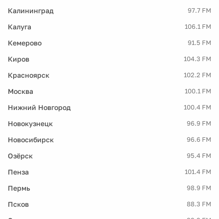
Калининград
97.7 FM
Калуга
106.1 FM
Кемерово
91.5 FM
Киров
104.3 FM
Красноярск
102.2 FM
Москва
100.1 FM
Нижний Новгород
100.4 FM
Новокузнецк
96.9 FM
Новосибирск
96.6 FM
Озёрск
95.4 FM
Пенза
101.4 FM
Пермь
98.9 FM
Псков
88.3 FM