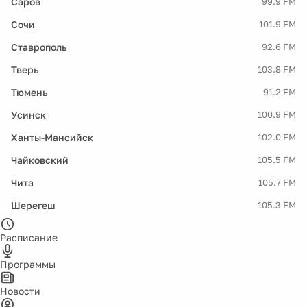
Саров
99.9 FM
Сочи
101.9 FM
Ставрополь
92.6 FM
Тверь
103.8 FM
Тюмень
91.2 FM
Усинск
100.9 FM
Ханты-Мансийск
102.0 FM
Чайковский
105.5 FM
Чита
105.7 FM
Шерегеш
105.3 FM
Расписание
Программы
Новости