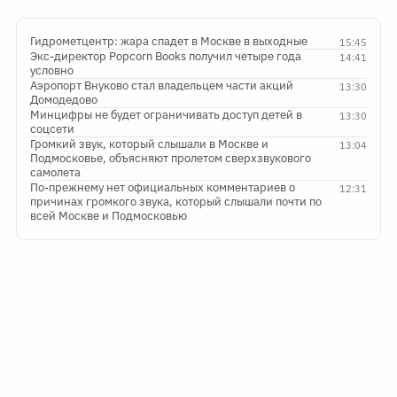
Гидрометцентр: жара спадет в Москве в выходные
15:45
Экс-директор Popcorn Books получил четыре года
14:41
условно
Аэропорт Внуково стал владельцем части акций
13:30
Домодедово
Минцифры не будет ограничивать доступ детей в
13:30
соцсети
Громкий звук, который слышали в Москве и
13:04
Подмосковье, объясняют пролетом сверхзвукового
самолета
По-прежнему нет официальных комментариев о
12:31
причинах громкого звука, который слышали почти по
всей Москве и Подмосковью