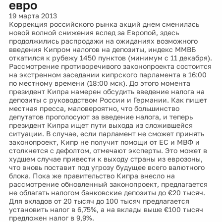
евро
19 марта 2013
Коррекция российского рынка акций днем сменилась
новой волной снижения вслед за Европой, здесь
продолжились распродажи на ожиданиях возможного
введения Кипром налогов на депозиты, индекс ММВБ
откатился к рубежу 1450 пунктов (минимум с 11 декабря).
Рассмотрение противоречивого законопроекта состоится
на экстренном заседании кипрского парламента в 16:00
по местному времени (18:00 мск). До этого момента
президент Кипра намерен обсудить введение налога на
депозиты с руководством России и Германии. Как пишет
местная пресса, маловероятно, что большинство
депутатов проголосуют за введение налога, и теперь
президент Кипра ищет пути выхода из сложившейся
ситуации. В случае, если парламент не сможет принять
законопроект, Кипр не получит помощи от ЕС и МВФ и
столкнется с дефолтом, отмечают эксперты. Это может в
худшем случае привести к выходу страны из еврозоны,
что вновь поставит под угрозу будущее всего валютного
блока. Пока же правительство Кипра внесло на
рассмотрение обновленный законопроект, предлагается
не облагать налогом банковские депозиты до €20 тысяч.
Для вкладов от 20 тысяч до 100 тысяч предлагается
установить налог в 6,75%, а на вклады выше €100 тысяч
предложен налог в 9,9%.