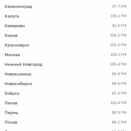
Калининград
97.7 FM
Калуга
106.1 FM
Кемерово
91.5 FM
Киров
104.3 FM
Красноярск
102.2 FM
Москва
100.1 FM
Нижний Новгород
100.4 FM
Новокузнецк
96.9 FM
Новосибирск
96.6 FM
Озёрск
95.4 FM
Пенза
101.4 FM
Пермь
98.9 FM
Псков
88.3 FM