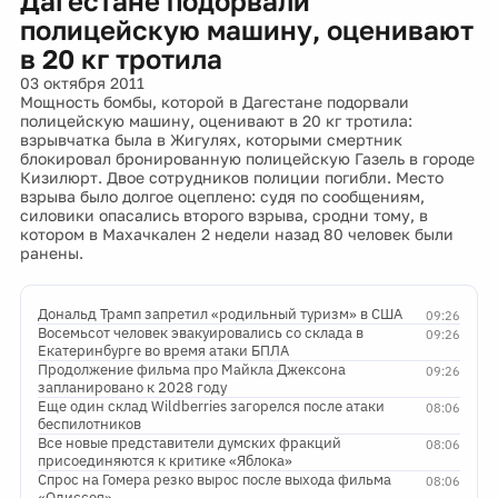
Дагестане подорвали
полицейскую машину, оценивают
в 20 кг тротила
03 октября 2011
Мощность бомбы, которой в Дагестане подорвали
полицейскую машину, оценивают в 20 кг тротила:
взрывчатка была в Жигулях, которыми смертник
блокировал бронированную полицейскую Газель в городе
Кизилюрт. Двое сотрудников полиции погибли. Место
взрыва было долгое оцеплено: судя по сообщениям,
силовики опасались второго взрыва, сродни тому, в
котором в Махачкален 2 недели назад 80 человек были
ранены.
Дональд Трамп запретил «родильный туризм» в США
09:26
Восемьсот человек эвакуировались со склада в
09:26
Екатеринбурге во время атаки БПЛА
Продолжение фильма про Майкла Джексона
09:26
запланировано к 2028 году
Еще один склад Wildberries загорелся после атаки
08:06
беспилотников
Все новые представители думских фракций
08:06
присоединяются к критике «Яблока»
Спрос на Гомера резко вырос после выхода фильма
08:06
«Одиссея»