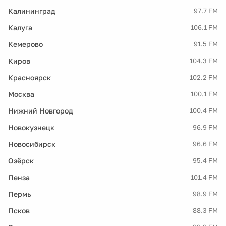
Калининград
97.7 FM
Калуга
106.1 FM
Кемерово
91.5 FM
Киров
104.3 FM
Красноярск
102.2 FM
Москва
100.1 FM
Нижний Новгород
100.4 FM
Новокузнецк
96.9 FM
Новосибирск
96.6 FM
Озёрск
95.4 FM
Пенза
101.4 FM
Пермь
98.9 FM
Псков
88.3 FM