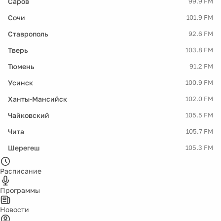
Саров
99.9 FM
Сочи
101.9 FM
Ставрополь
92.6 FM
Тверь
103.8 FM
Тюмень
91.2 FM
Усинск
100.9 FM
Ханты-Мансийск
102.0 FM
Чайковский
105.5 FM
Чита
105.7 FM
Шерегеш
105.3 FM
Расписание
Программы
Новости