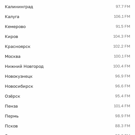
Калининград
97.7 FM
Калуга
106.1 FM
Кемерово
91.5 FM
Киров
104.3 FM
Красноярск
102.2 FM
Москва
100.1 FM
Нижний Новгород
100.4 FM
Новокузнецк
96.9 FM
Новосибирск
96.6 FM
Озёрск
95.4 FM
Пенза
101.4 FM
Пермь
98.9 FM
Псков
88.3 FM