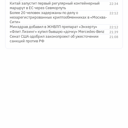
Китай запустит первый регулярный контейнерный
22:34
маршрут в ЕС через Севморпуть
Более 20 человек задержаны по делу о
22:12
незарегистрированных криптообменниках в «Москва-
Сити»
Минздрав добавил в ЖНВЛП препарат «Энхерту»
22:12
«Флит Лизинг» купил бывшую «дочку» Mercedes-Benz
21:39
Сенат США одобрил законопроект об ужесточении
21:08
санкций против РФ