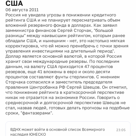
США
06 августа 2011
Россия не увидела угрозы в понижении кредитного
рейтинга США и не планирует пересматривать объем
вложений резервного фонда в долларах. Как заявил
замминистра финансов Сергей Сторчак, "большой
разницы" между наивысшим рейтингом, которым ранее
обладали США, и нынешним - нет, это настолько мягкая
корректировка, что ей можно пренебречь с точки зрения
управления инвестициями на длительный период".
Доллар является основной валютой, в которой Россия
хранит свои международные резервы. По последним
данным, на валюту США приходится 47 процентов
резервов, еще 41 вложены в евро и около десяти
процентов составляют фунты стерлингов. С мнением
Сторчака согласился и заместитель председателя
правления Центробанка РФ Сергей Швецов. Он отметил,
что понижение рейтинга в краткосрочной перспективе
никак не отразится на экономике России. Говорить о
среднесрочной и долгосрочной перспективе Швецов не
стал, назвав людей, готовых делать прогнозы на подобные
сроки, "фантазерами".
ВДНХ может войти в основной список Всемирного
23:05
наследия ЮНЕСКО