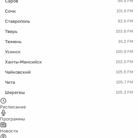
Саров
99.9 FM
Сочи
101.9 FM
Ставрополь
92.6 FM
Тверь
103.8 FM
Тюмень
91.2 FM
Усинск
100.9 FM
Ханты-Мансийск
102.0 FM
Чайковский
105.5 FM
Чита
105.7 FM
Шерегеш
105.3 FM
Расписание
Программы
Новости