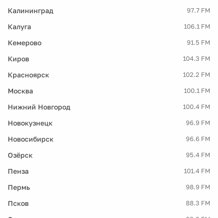
Калининград
97.7 FM
Калуга
106.1 FM
Кемерово
91.5 FM
Киров
104.3 FM
Красноярск
102.2 FM
Москва
100.1 FM
Нижний Новгород
100.4 FM
Новокузнецк
96.9 FM
Новосибирск
96.6 FM
Озёрск
95.4 FM
Пенза
101.4 FM
Пермь
98.9 FM
Псков
88.3 FM