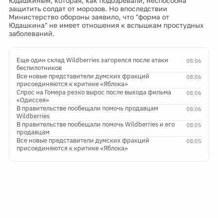
Юдашкиным, которая, как подозревали, неспособна
защитить солдат от морозов. Но впоследствии
Министерство обороны заявило, что "форма от
Юдашкина" не имеет отношения к вспышкам простудных
заболеваний.
Еще один склад Wildberries загорелся после атаки
08:06
беспилотников
Все новые представители думских фракций
08:06
присоединяются к критике «Яблока»
Спрос на Гомера резко вырос после выхода фильма
08:06
«Одиссея»
В правительстве пообещали помочь продавцам
08:06
Wildberries
В правительстве пообещали помочь Wildberries и его
08:05
продавцам
Все новые представители думских фракций
08:05
присоединяются к критике «Яблока»