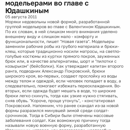
модельерами во главе с
Юдашкиным
05 августа 2011
Моряки недовольны новой формой, разработанной
группой модельеров во главе с Валентином Юдашкиным.
По их словам, в ней слишком много внимания уделено
внешнему виду и слишком мало - комфорту и
функциональности, пишет "Новая газета". Модельеры
заменили рабочие робы из грубого материала и брюки-
клеш, которые традиционно носили матросы, на светло-
голубые костюмы из куртки прямого покроя, зауженных
брюк или, в качестве альтернативы, шорт и "пилотки с
козырьком" (бейсболки). Как утверждает капитан второго
ранга, подводник Александр Покровский, брюки
широкого кроя, во-первых, создают прослойку из воды
между телом и одеждой, если человек попадает в воду, а
следовательно, помогают избежать переохлаждения. Во-
вторых, если одежда будет мешать в воде, то широкие
брюки легко скинуть, тогда как узкие нужно стягивать,
сняв обувь. "Короче, проще утонуть", - констатировал
Покровский. Напомним, что ранее скандал из-за новой
формы разразился минувшей зимой среди солдат-
срочников. Тогда в Сибири были отмечены массовые
заболевания солдат. Как возможную причину тогда
называли новую военную форму, разработанную