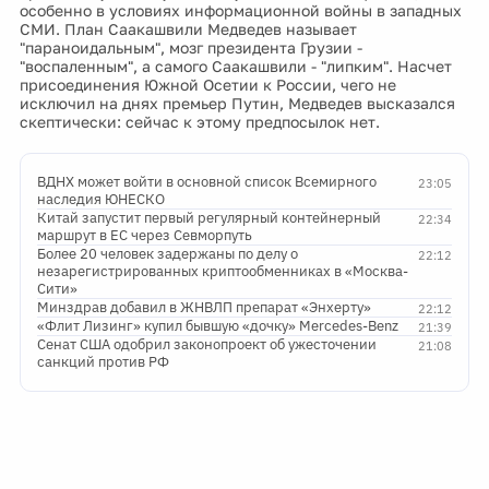
особенно в условиях информационной войны в западных
СМИ. План Саакашвили Медведев называет
"параноидальным", мозг президента Грузии -
"воспаленным", а самого Саакашвили - "липким". Насчет
присоединения Южной Осетии к России, чего не
исключил на днях премьер Путин, Медведев высказался
скептически: сейчас к этому предпосылок нет.
ВДНХ может войти в основной список Всемирного
23:05
наследия ЮНЕСКО
Китай запустит первый регулярный контейнерный
22:34
маршрут в ЕС через Севморпуть
Более 20 человек задержаны по делу о
22:12
незарегистрированных криптообменниках в «Москва-
Сити»
Минздрав добавил в ЖНВЛП препарат «Энхерту»
22:12
«Флит Лизинг» купил бывшую «дочку» Mercedes-Benz
21:39
Сенат США одобрил законопроект об ужесточении
21:08
санкций против РФ