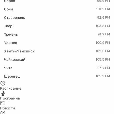
Саров
99.9 FM
Сочи
101.9 FM
Ставрополь
92.6 FM
Тверь
103.8 FM
Тюмень
91.2 FM
Усинск
100.9 FM
Ханты-Мансийск
102.0 FM
Чайковский
105.5 FM
Чита
105.7 FM
Шерегеш
105.3 FM
Расписание
Программы
Новости