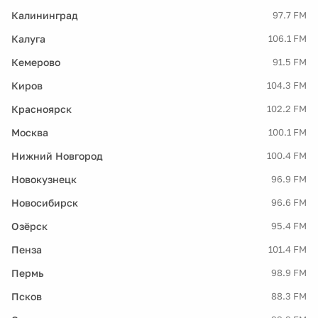
Калининград
97.7 FM
Калуга
106.1 FM
Кемерово
91.5 FM
Киров
104.3 FM
Красноярск
102.2 FM
Москва
100.1 FM
Нижний Новгород
100.4 FM
Новокузнецк
96.9 FM
Новосибирск
96.6 FM
Озёрск
95.4 FM
Пенза
101.4 FM
Пермь
98.9 FM
Псков
88.3 FM