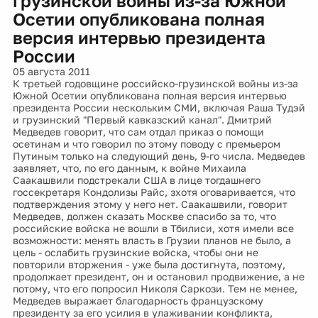
грузинской войны из-за Южной
Осетии опубликована полная
версия интервью президента
России
05 августа 2011
К третьей годовщине российско-грузинской войны из-за
Южной Осетии опубликована полная версия интервью
президента России нескольким СМИ, включая Раша Тудэй
и грузинский "Первый кавказский канал". Дмитрий
Медведев говорит, что сам отдал приказ о помощи
осетинам и что говорил по этому поводу с премьером
Путиным только на следующий день, 9-го числа. Медведев
заявляет, что, по его данным, к войне Михаила
Саакашвили подстрекали США в лице тогдашнего
госсекретаря Кондолизы Райс, зхотя оговаривается, что
подтверждения этому у него нет. Саакашвили, говорит
Медведев, должен сказать Москве спасибо за то, что
российские войска не вошли в Тбилиси, хотя имели все
возможности: менять власть в Грузии планов не было, а
цель - ослабить грузинские войска, чтобы они не
повторили вторжения - уже была достигнута, поэтому,
продолжает президент, он и остановил продвижение, а не
потому, что его попросил Николя Саркози. Тем не менее,
Медведев выражает благодарность французскому
президенту за его усилия в улаживании конфликта,