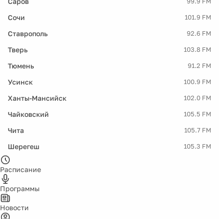
Саров
99.9 FM
Сочи
101.9 FM
Ставрополь
92.6 FM
Тверь
103.8 FM
Тюмень
91.2 FM
Усинск
100.9 FM
Ханты-Мансийск
102.0 FM
Чайковский
105.5 FM
Чита
105.7 FM
Шерегеш
105.3 FM
Расписание
Программы
Новости