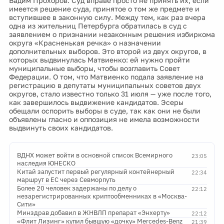
Вадим Прохоров. Суд вправе просто не принять их, если
имеется решение суда, принятое о том же предмете и
вступившее в законную силу. Между тем, как раз вчера
одна из жительниц Петербурга обратилась в суд с
заявлением о признании незаконным решения избиркома
округа «Красненькая речка» о назначении
дополнительных выборов. Это второй из двух округов, в
которых выдвинулась Матвиенко: ей нужно пройти
муниципальные выборы, чтобы возглавить Совет
Федерации. О том, что Матвиенко подала заявление на
регистрацию в депутаты муниципальных советов двух
округов, стало известно только 31 июля — уже после того,
как завершилось выдвижение кандидатов. Эсеры
обещали оспорить выборы в суде, так как они не были
объявлены гласно и оппозиция не имела возможности
выдвинуть своих кандидатов.
ВДНХ может войти в основной список Всемирного
23:05
наследия ЮНЕСКО
Китай запустит первый регулярный контейнерный
22:34
маршрут в ЕС через Севморпуть
Более 20 человек задержаны по делу о
22:12
незарегистрированных криптообменниках в «Москва-
Сити»
Минздрав добавил в ЖНВЛП препарат «Энхерту»
22:12
«Флит Лизинг» купил бывшую «дочку» Mercedes-Benz
21:39