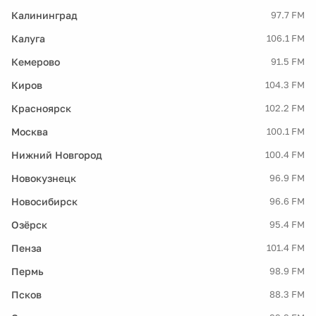
Калининград
97.7 FM
Калуга
106.1 FM
Кемерово
91.5 FM
Киров
104.3 FM
Красноярск
102.2 FM
Москва
100.1 FM
Нижний Новгород
100.4 FM
Новокузнецк
96.9 FM
Новосибирск
96.6 FM
Озёрск
95.4 FM
Пенза
101.4 FM
Пермь
98.9 FM
Псков
88.3 FM