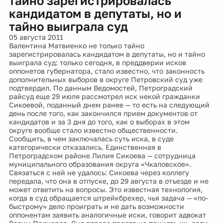
тайно зарегистрировалась
кандидатом в депутаты, но и
тайно выиграла суд
05 августа 2011
Валентина Матвиенко не только тайно
зарегистрировалась кандидатом в депутаты, но и тайно
выиграла суд: только сегодня, в преддверии исков
оппонетов губернатора, стало известно, что законность
дополнительных выборов в округе Петровский суд уже
подтвердил. По данным Ведомостей, Петроградский
райсуд еще 29 июля рассмотрел иск некой гражданки
Сикоевой, поданный днем ранее — то есть на следующий
день после того, как закончился прием документов от
кандидатов и за 3 дня до того, как о выборах в этом
округе вообще стало известно общественности.
Сообщить, в чем заключалась суть иска, в суде
категорически отказались. Единственная в
Петроградском районе Лилия Сикоева — сотрудница
муниципального образования округа «Чкаловское».
Связаться с ней не удалось: Сикоева через коллегу
передала, что она в отпуске, до 29 августа в отъезде и не
может ответить на вопросы. Это известная технология,
когда в суд обращается штрейкбрехер, чья задача — «по-
быстрому» дело проиграть и не дать возможности
оппонентам заявить аналогичные иски, говорит адвокат