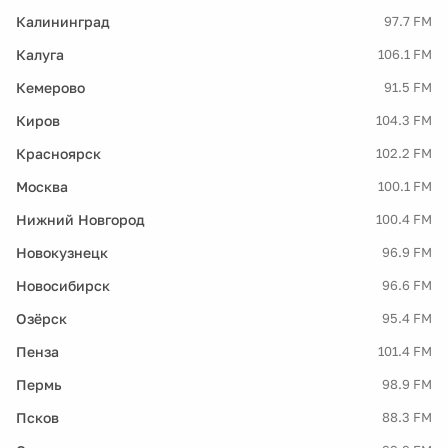
Калининград
97.7 FM
Калуга
106.1 FM
Кемерово
91.5 FM
Киров
104.3 FM
Красноярск
102.2 FM
Москва
100.1 FM
Нижний Новгород
100.4 FM
Новокузнецк
96.9 FM
Новосибирск
96.6 FM
Озёрск
95.4 FM
Пенза
101.4 FM
Пермь
98.9 FM
Псков
88.3 FM