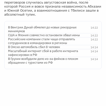
переговоров случилась августовская война, после
которой Россия и вовсе признала независимость Абхазии
и Южной Осетии, а взаимоотношения с Тбилиси зашли в
абсолютный тупик.
В Венгрии Дунай обмелел до новых рекордных
14:22
минимумов
США и Япония совместно остановили обвал иены
14:22
Российские компании стали чаще отправлять
14:22
сотрудников в командировки в регионы
В Омске автомобиль сбил 8 человек
14:14
Масштабный интернет сбой в работе интернета
14:14
зафиксирован в РФ
В Грузии возбудили дело из-за фейков о плохом
14:14
обращении с туристами из РФ