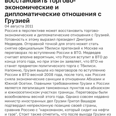
восстановить торгово-
экономические и
дипломатические отношения с
Грузией
04 августа 2011
Россия в перспективе может восстановить торгово-
экономические и дипломатические отношения с Грузией.
Готовность к этому выразил президент Дмитрий
Медведев. Отправной точкой для этого может стать
снятие официальным Тбилиси претензий к Москве на
переговорах по вступлению России в ВТО. Медведев
считает вполне вероятным, что Россия вступит в ВТО до
конца этого года, но при этом он заявляет, что ВТО не
станет предметом политического торга с Тбилиси.
Напомню, Грузия вышла из переговоров по вступлению
России в ВТО весной 2008 года, после того, как Россия
сняла экономические санкции в отношении Абхазии и
Южной Осетии. Главными требованиями Грузии к России
является легализация таможенных пунктов на абхазском
и южноосетинском участках границы. Переговоры были
возобновлены весной этого года. Однако совсем недавно
министр иностранных дел Грузии Григол Вашадзе
подтвердил непреклонную позицию своей страны,
сравнив Россию с "наркоманом, который сидит на нефти
и газе". Стоит также отметить, что после выхода Грузии из