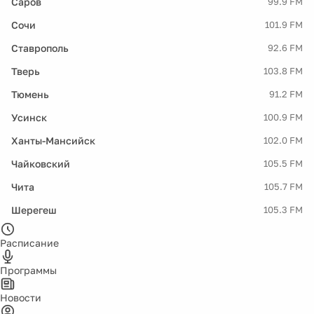
Саров
99.9 FM
Сочи
101.9 FM
Ставрополь
92.6 FM
Тверь
103.8 FM
Тюмень
91.2 FM
Усинск
100.9 FM
Ханты-Мансийск
102.0 FM
Чайковский
105.5 FM
Чита
105.7 FM
Шерегеш
105.3 FM
Расписание
Программы
Новости