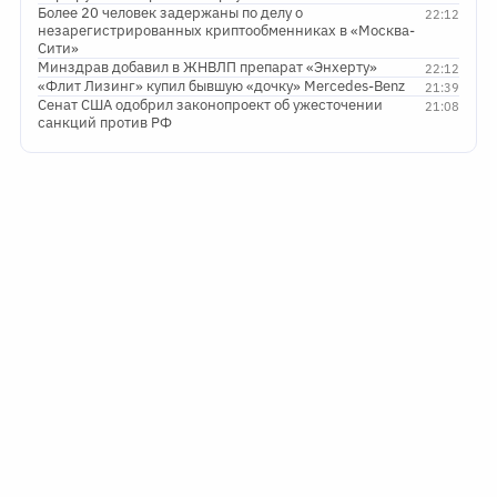
Более 20 человек задержаны по делу о
22:12
незарегистрированных криптообменниках в «Москва-
Сити»
Минздрав добавил в ЖНВЛП препарат «Энхерту»
22:12
«Флит Лизинг» купил бывшую «дочку» Mercedes-Benz
21:39
Сенат США одобрил законопроект об ужесточении
21:08
санкций против РФ