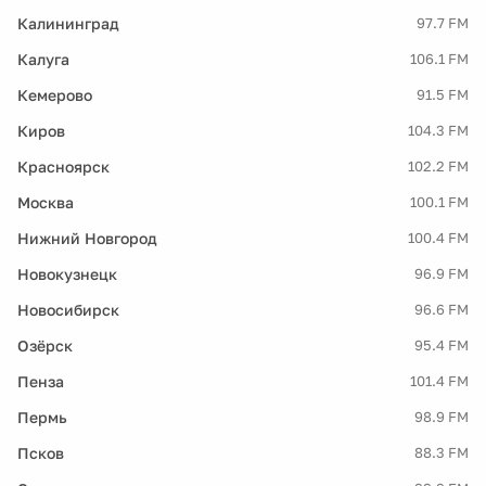
Калининград
97.7 FM
Калуга
106.1 FM
Кемерово
91.5 FM
Киров
104.3 FM
Красноярск
102.2 FM
Москва
100.1 FM
Нижний Новгород
100.4 FM
Новокузнецк
96.9 FM
Новосибирск
96.6 FM
Озёрск
95.4 FM
Пенза
101.4 FM
Пермь
98.9 FM
Псков
88.3 FM