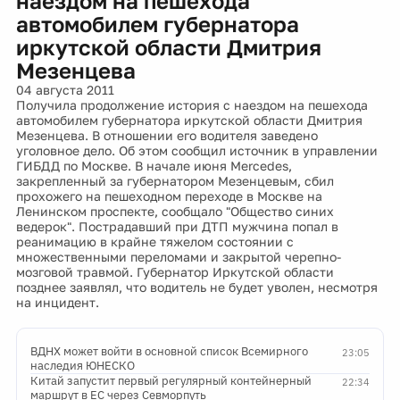
наездом на пешехода
автомобилем губернатора
иркутской области Дмитрия
Мезенцева
04 августа 2011
Получила продолжение история с наездом на пешехода
автомобилем губернатора иркутской области Дмитрия
Мезенцева. В отношении его водителя заведено
уголовное дело. Об этом сообщил источник в управлении
ГИБДД по Москве. В начале июня Mercedes,
закрепленный за губернатором Мезенцевым, сбил
прохожего на пешеходном переходе в Москве на
Ленинском проспекте, сообщало "Общество синих
ведерок". Пострадавший при ДТП мужчина попал в
реанимацию в крайне тяжелом состоянии с
множественными переломами и закрытой черепно-
мозговой травмой. Губернатор Иркутской области
позднее заявлял, что водитель не будет уволен, несмотря
на инцидент.
ВДНХ может войти в основной список Всемирного
23:05
наследия ЮНЕСКО
Китай запустит первый регулярный контейнерный
22:34
маршрут в ЕС через Севморпуть