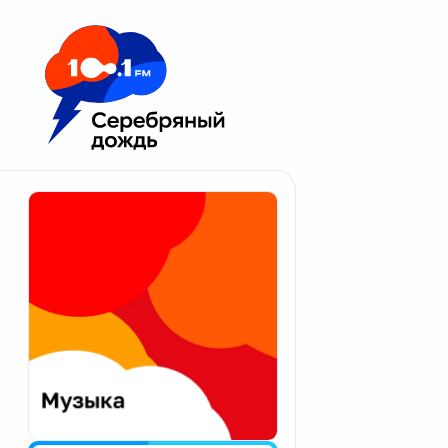
Москва 100.1 FM
Апатиты
Астрахань
Волгоград
Вологда
Екатеринбург
Иваново
Казань
Калининград
Калуга