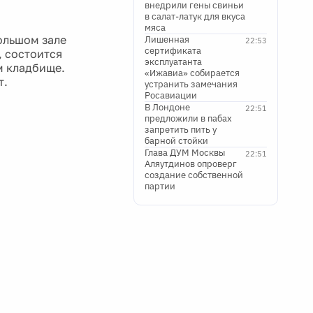
внедрили гены свиньи
в салат-латук для вкуса
мяса
ольшом зале
Лишенная
22:53
сертификата
, состоится
эксплуатанта
м кладбище.
«Ижавиа» собирается
т.
устранить замечания
Росавиации
В Лондоне
22:51
предложили в пабах
запретить пить у
барной стойки
Глава ДУМ Москвы
22:51
Аляутдинов опроверг
создание собственной
партии