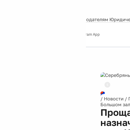
События
Контакты
О нас
Экскурсии
Silver Studio
Рекламодателям
Юридиче
Слушайте
App Store
Google Play
Telegram App
Серебряный
дождь
12+
/
Новости
/
Большом зал
Проща
назна