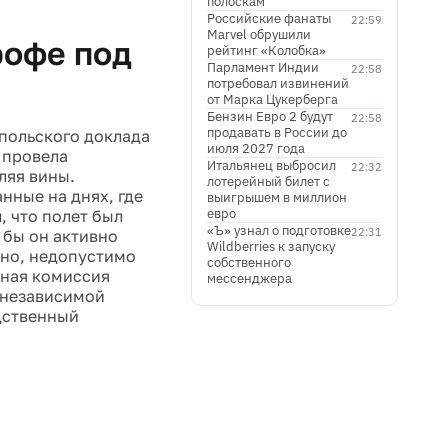
полоскам
Российские фанаты
22:59
Marvel обрушили
рофе под
рейтинг «Колобка»
Парламент Индии
22:58
потребовал извинений
от Марка Цукерберга
Бензин Евро 2 будут
22:58
продавать в России до
польского доклада
июля 2027 года
 провела
Итальянец выбросил
22:32
ляя вины.
лотерейный билет с
нные на днях, где
выигрышем в миллион
евро
, что полет был
«Ъ» узнал о подготовке
22:31
 бы он активно
Wildberries к запуску
дно, недопустимо
собственного
нная комиссия
мессенджера
 независимой
дственный