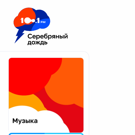
Москва 100.1 FM
Апатиты
Астрахань
Волгоград
Вологда
Екатеринбург
Иваново
Казань
Калининград
Калуга