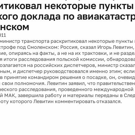
итиковал некоторые пункты
кого доклада по авиакатаст
нском
011
министр транспорта раскритиковал некоторые пункты 
строфе под Смоленском: Россия, сказал Игорь Левитин,
е, опираясь на факты, а не на их трактовки, и не разде
 итоги расследования польской комиссии, обнародова
возлагается на российских диспетчеров, министр сказал
ым, и диспетчер руководствовался именно этим; если
в принятие командиром решения о посадке, он, очеви
 свои полномочия. Левитин заявил, что правительстве
ческого расследования, проведенного международной
й МАК, завершила работу и материалы переданы в Сле
боту которого Левитин комментировать отказался.