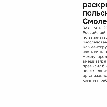
раскр
польс
Смоле
03 августа 2
Российский 
по авиаката
расследовани
Комментируя
часть вины 
международн
вмешивался 
превысил бы
после техни
организацие
комитет, ра