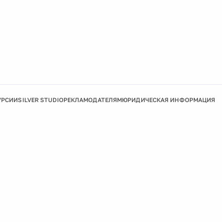
УРСИИ
SILVER STUDIO
РЕКЛАМОДАТЕЛЯМ
ЮРИДИЧЕСКАЯ ИНФОРМАЦИЯ