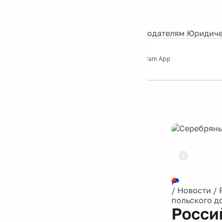
События
Контакты
О нас
Экскурсии
Silver Studio
Рекламодателям
Юридиче
Слушайте
App Store
Google Play
Telegram App
Серебряный
дождь
12+
Реклама
/
Новости
/
польского д
Росси