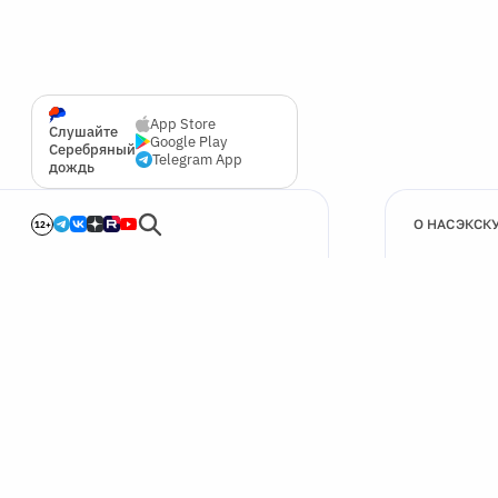
App Store
Слушайте
Google Play
Серебряный
Telegram App
дождь
О НАС
ЭКСК
12+