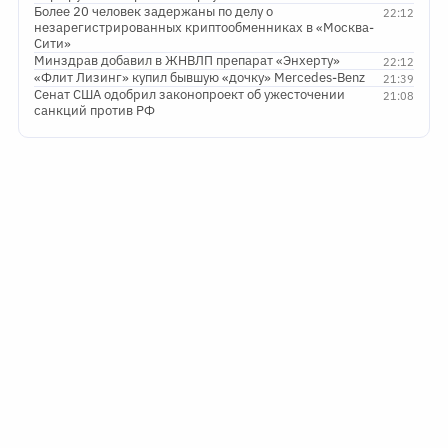
Более 20 человек задержаны по делу о
22:12
незарегистрированных криптообменниках в «Москва-
Сити»
Минздрав добавил в ЖНВЛП препарат «Энхерту»
22:12
«Флит Лизинг» купил бывшую «дочку» Mercedes-Benz
21:39
Сенат США одобрил законопроект об ужесточении
21:08
санкций против РФ