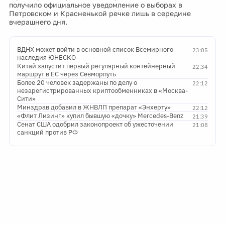
получило официальное уведомление о выборах в
Петровском и Красненькой речке лишь в середине
вчерашнего дня.
ВДНХ может войти в основной список Всемирного
23:05
наследия ЮНЕСКО
Китай запустит первый регулярный контейнерный
22:34
маршрут в ЕС через Севморпуть
Более 20 человек задержаны по делу о
22:12
незарегистрированных криптообменниках в «Москва-
Сити»
Минздрав добавил в ЖНВЛП препарат «Энхерту»
22:12
«Флит Лизинг» купил бывшую «дочку» Mercedes-Benz
21:39
Сенат США одобрил законопроект об ужесточении
21:08
санкций против РФ