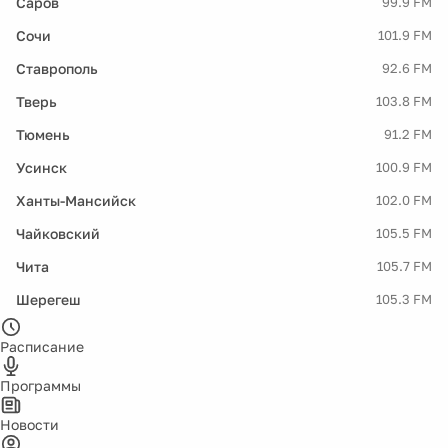
Саров
99.9 FM
Сочи
101.9 FM
Ставрополь
92.6 FM
Тверь
103.8 FM
Тюмень
91.2 FM
Усинск
100.9 FM
Ханты-Мансийск
102.0 FM
Чайковский
105.5 FM
Чита
105.7 FM
Шерегеш
105.3 FM
Расписание
Программы
Новости