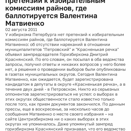
претензий к избирательным
комиссиям райнов, где
баллотируется Валентина
Матвиенко
02 августа 2011
У избиркома Петербурга нет претензий к избирательным
комиссиям райнов, где баллотируется Валентина
Матвиенко: об отсутствии нареканий в отношении
муниципалитетов "Петровский" и "Красненькая речка"
объявил зампредседателя Горизбиркома Дмитрий
Краснянский. По его словам, он посылал в оба ведомства
запросы, получил ответы и никаких вопросов у него более
нет, а решения о проведении выборов были опубликованы
в газетах муниципальных округов. Сегодня Валентина
Матвиенко, как ожидается, будет зарегистрирована
кандидатом в депутаты в округе «Красненькая речка», а в
течение двух дней - в Петровском. Никто из серьезных
оппонентов зарегистрироваться не успел: о выборах в
этих округах общественности стало известно только
после того, как прием документов закончился. По данным
прессы, еще в воскресенье, за несколько часов до
сообщения Матвиенко о месте своего избрания – на
сайте Центризбиркома ни о каких выборах в этих
округах не упоминалось. Даже упомянутый зампред
горизбиркома Краснянский признавал, что его ведомство