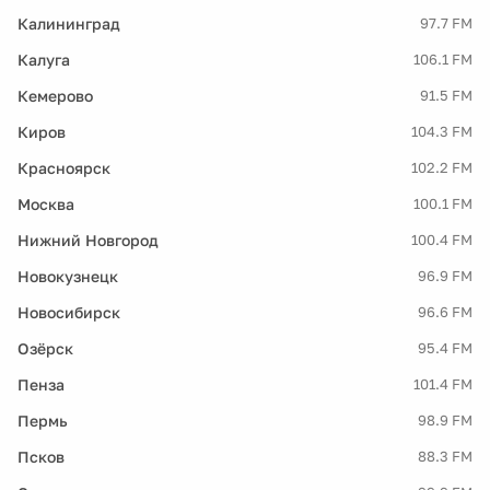
Калининград
97.7 FM
Калуга
106.1 FM
Кемерово
91.5 FM
Киров
104.3 FM
Красноярск
102.2 FM
Москва
100.1 FM
Нижний Новгород
100.4 FM
Новокузнецк
96.9 FM
Новосибирск
96.6 FM
Озёрск
95.4 FM
Пенза
101.4 FM
Пермь
98.9 FM
Псков
88.3 FM