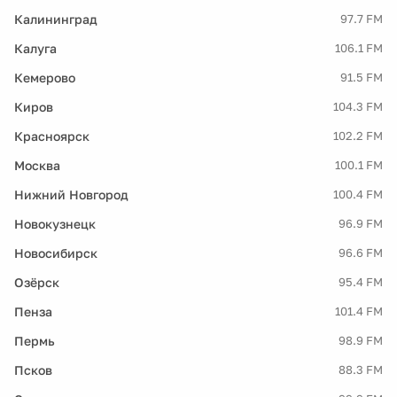
Калининград
97.7 FM
Калуга
106.1 FM
Кемерово
91.5 FM
Киров
104.3 FM
Красноярск
102.2 FM
Москва
100.1 FM
Нижний Новгород
100.4 FM
Новокузнецк
96.9 FM
Новосибирск
96.6 FM
Озёрск
95.4 FM
Пенза
101.4 FM
Пермь
98.9 FM
Псков
88.3 FM