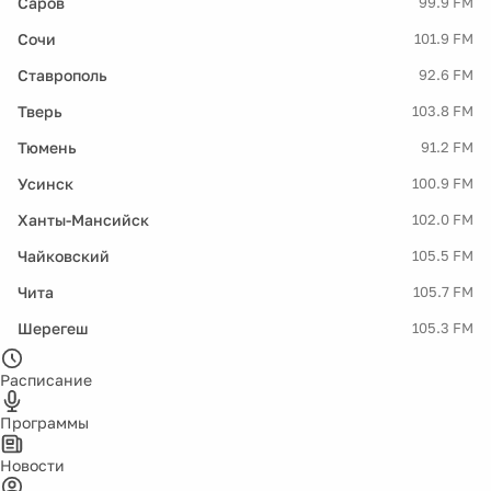
Саров
99.9 FM
Сочи
101.9 FM
Ставрополь
92.6 FM
Тверь
103.8 FM
Тюмень
91.2 FM
Усинск
100.9 FM
Ханты-Мансийск
102.0 FM
Чайковский
105.5 FM
Чита
105.7 FM
Шерегеш
105.3 FM
Расписание
Программы
Новости