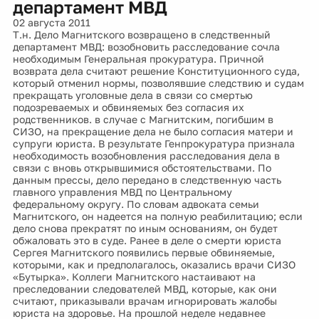
департамент МВД
02 августа 2011
Т.н. Дело Магнитского возвращено в следственный
департамент МВД: возобновить расследование сочла
необходимым Генеральная прокуратура. Причной
возврата дела считают решение Конституционного суда,
который отменил нормы, позволявшие следствию и судам
прекращать уголовные дела в связи со смертью
подозреваемых и обвиняемых без согласия их
родственников. в случае с Магнитским, погибшим в
СИЗО, на прекращение дела не было согласия матери и
супруги юриста. В результате Генпрокуратура признала
необходимость возобновления расследования дела в
связи с вновь открывшимися обстоятельствами. По
данным прессы, дело передано в следственную часть
главного управления МВД по Центральному
федеральному округу. По словам адвоката семьи
Магнитского, он надеется на полную реабилитацию; если
дело снова прекратят по иным основаниям, он будет
обжаловать это в суде. Ранее в деле о смерти юриста
Сергея Магнитского появились первые обвиняемые,
которыми, как и предполагалось, оказались врачи СИЗО
«Бутырка». Коллеги Магнитского настаивают на
преследовании следователей МВД, которые, как они
считают, приказывали врачам игнорировать жалобы
юриста на здоровье. На прошлой неделе недавнее