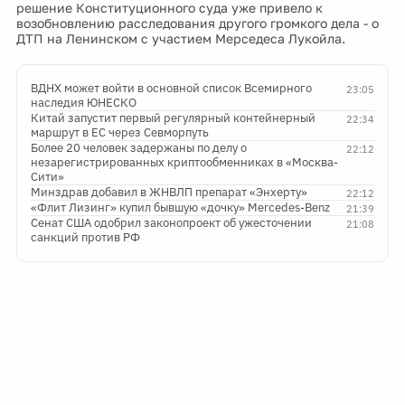
решение Конституционного суда уже привело к
возобновлению расследования другого громкого дела - о
ДТП на Ленинском с участием Мерседеса Лукойла.
ВДНХ может войти в основной список Всемирного
23:05
наследия ЮНЕСКО
Китай запустит первый регулярный контейнерный
22:34
маршрут в ЕС через Севморпуть
Более 20 человек задержаны по делу о
22:12
незарегистрированных криптообменниках в «Москва-
Сити»
Минздрав добавил в ЖНВЛП препарат «Энхерту»
22:12
«Флит Лизинг» купил бывшую «дочку» Mercedes-Benz
21:39
Сенат США одобрил законопроект об ужесточении
21:08
санкций против РФ