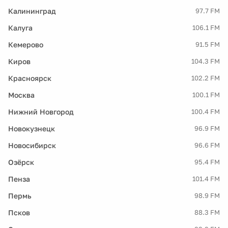
Калининград
97.7 FM
Калуга
106.1 FM
Кемерово
91.5 FM
Киров
104.3 FM
Красноярск
102.2 FM
Москва
100.1 FM
Нижний Новгород
100.4 FM
Новокузнецк
96.9 FM
Новосибирск
96.6 FM
Озёрск
95.4 FM
Пенза
101.4 FM
Пермь
98.9 FM
Псков
88.3 FM