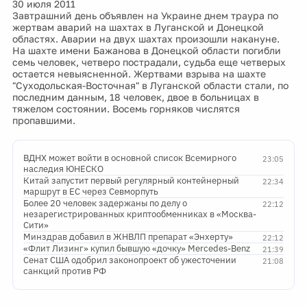
30 июля 2011
Завтрашний день объявлен на Украине днем траура по
жертвам аварий на шахтах в Луганской и Донецкой
областях. Аварии на двух шахтах произошли накануне.
На шахте имени Бажанова в Донецкой области погибли
семь человек, четверо пострадали, судьба еще четверых
остается невыясненной. Жертвами взрыва на шахте
"Суходольская-Восточная" в Луганской области стали, по
последним данным, 18 человек, двое в больницах в
тяжелом состоянии. Восемь горняков числятся
пропавшими.
ВДНХ может войти в основной список Всемирного
23:05
наследия ЮНЕСКО
Китай запустит первый регулярный контейнерный
22:34
маршрут в ЕС через Севморпуть
Более 20 человек задержаны по делу о
22:12
незарегистрированных криптообменниках в «Москва-
Сити»
Минздрав добавил в ЖНВЛП препарат «Энхерту»
22:12
«Флит Лизинг» купил бывшую «дочку» Mercedes-Benz
21:39
Сенат США одобрил законопроект об ужесточении
21:08
санкций против РФ