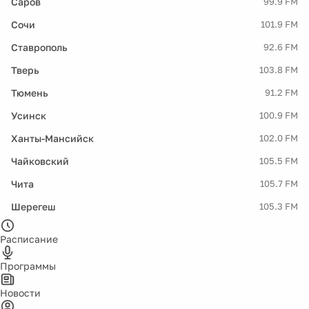
Саров
99.9 FM
Сочи
101.9 FM
Ставрополь
92.6 FM
Тверь
103.8 FM
Тюмень
91.2 FM
Усинск
100.9 FM
Ханты-Мансийск
102.0 FM
Чайковский
105.5 FM
Чита
105.7 FM
Шерегеш
105.3 FM
Расписание
Программы
Новости