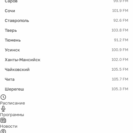
Саров
99.9 FM
Сочи
101.9 FM
Ставрополь
92.6 FM
Тверь
103.8 FM
Тюмень
91.2 FM
Усинск
100.9 FM
Ханты-Мансийск
102.0 FM
Чайковский
105.5 FM
Чита
105.7 FM
Шерегеш
105.3 FM
Расписание
Программы
Новости