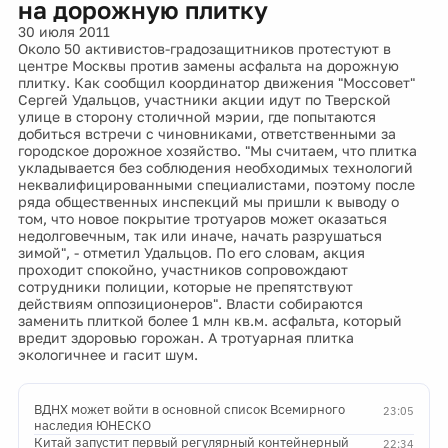
на дорожную плитку
30 июля 2011
Около 50 активистов-градозащитников протестуют в
центре Москвы против замены асфальта на дорожную
плитку. Как сообщил координатор движения "Моссовет"
Сергей Удальцов, участники акции идут по Тверской
улице в сторону столичной мэрии, где попытаются
добиться встречи с чиновниками, ответственными за
городское дорожное хозяйство. "Мы считаем, что плитка
укладывается без соблюдения необходимых технологий
неквалифицированными специалистами, поэтому после
ряда общественных инспекций мы пришли к выводу о
том, что новое покрытие тротуаров может оказаться
недолговечным, так или иначе, начать разрушаться
зимой", - отметил Удальцов. По его словам, акция
проходит спокойно, участников сопровождают
сотрудники полиции, которые не препятствуют
действиям оппозиционеров". Власти собираются
заменить плиткой более 1 млн кв.м. асфальта, который
вредит здоровью горожан. А тротуарная плитка
экологичнее и гасит шум.
ВДНХ может войти в основной список Всемирного
23:05
наследия ЮНЕСКО
Китай запустит первый регулярный контейнерный
22:34