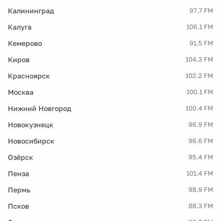
Калининград
97.7 FM
Калуга
106.1 FM
Кемерово
91.5 FM
Киров
104.3 FM
Красноярск
102.2 FM
Москва
100.1 FM
Нижний Новгород
100.4 FM
Новокузнецк
96.9 FM
Новосибирск
96.6 FM
Озёрск
95.4 FM
Пенза
101.4 FM
Пермь
98.9 FM
Псков
88.3 FM