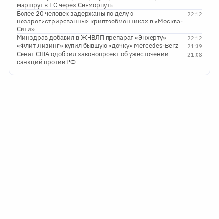
маршрут в ЕС через Севморпуть
Более 20 человек задержаны по делу о
22:12
незарегистрированных криптообменниках в «Москва-
Сити»
Минздрав добавил в ЖНВЛП препарат «Энхерту»
22:12
«Флит Лизинг» купил бывшую «дочку» Mercedes-Benz
21:39
Сенат США одобрил законопроект об ужесточении
21:08
санкций против РФ