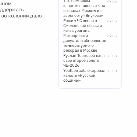
Т.н. бомбилам
07:05
очном
запретят таксовать на
оддержать
вокзалах Москвы и в
тво колонии дало
аэропорту «Внуково»
Режим ЧС ввели в
07:05
Смоленской области
из-за урагана
Метеорологи
07:05
допустили обновление
температурного
рекорда в Москве
Руслан Терновой взял
23:08
свое второе золото
ЧЕ-2026
YouTube заблокировал
23:08
каналы «Русской
общины»