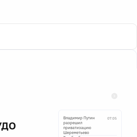
Владимир Путин
07:05
УДО
разрешил
приватизацию
Шереметьево