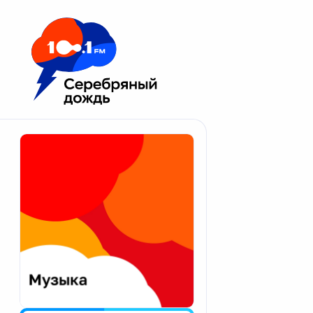
Москва 100.1 FM
Апатиты
Астрахань
Волгоград
Вологда
Екатеринбург
Иваново
Казань
Калининград
Калуга