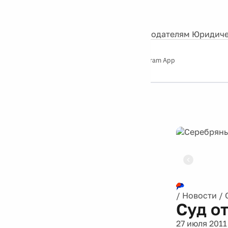
События
Контакты
О нас
Экскурсии
Silver Studio
Рекламодателям
Юридиче
Слушайте
App Store
Google Play
Telegram App
Серебряный
дождь
12+
Реклама
/
Новости
/
Суд о
27 июля 2011