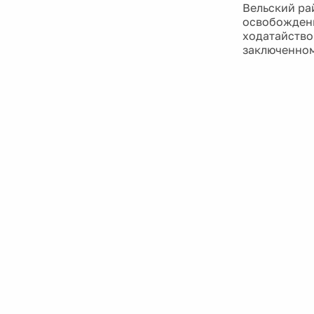
Вельский ра
освобождени
ходатайство
заключенном