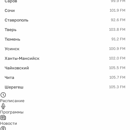
Саров
99.9 FM
Сочи
101.9 FM
Ставрополь
92.6 FM
Тверь
103.8 FM
Тюмень
91.2 FM
Усинск
100.9 FM
Ханты-Мансийск
102.0 FM
Чайковский
105.5 FM
Чита
105.7 FM
Шерегеш
105.3 FM
Расписание
Программы
Новости