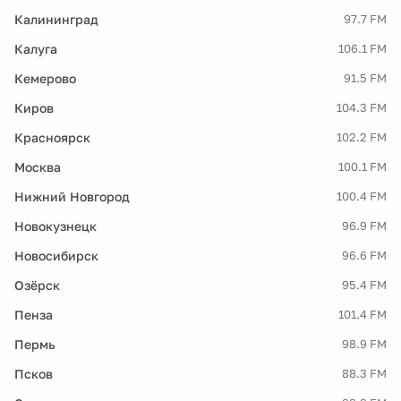
Калининград
97.7 FM
Калуга
106.1 FM
Кемерово
91.5 FM
Киров
104.3 FM
Красноярск
102.2 FM
Москва
100.1 FM
Нижний Новгород
100.4 FM
Новокузнецк
96.9 FM
Новосибирск
96.6 FM
Озёрск
95.4 FM
Пенза
101.4 FM
Пермь
98.9 FM
Псков
88.3 FM