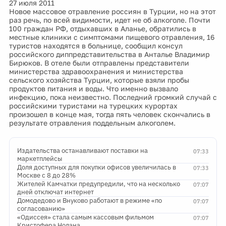
27 июля 2011
Новое массовое отравление россиян в Турции, но на этот
раз речь, по всей видимости, идет не об алкоголе. Почти
100 граждан РФ, отдыхавших в Аланье, обратились в
местные клиники с симптомами пищевого отравления, 16
туристов находятся в больнице, сообщил консул
российского диппредставительства в Анталье Владимир
Бирюков. В отеле были отправлены представители
министерства здравоохранения и министерства
сельского хозяйства Турции, которые взяли пробы
продуктов питания и воды. Что именно вызвало
инфекцию, пока неизвестно. Последний громкий случай с
российскими туристами на турецких курортах
произошел в конце мая, тогда пять человек скончались в
результате отравления поддельным алкоголем.
Издательства останавливают поставки на
07:33
маркетплейсы
Доля доступных для покупки офисов увеличилась в
07:33
Москве с 8 до 28%
Жителей Камчатки предупредили, что на несколько
07:07
дней отключат интернет
Домодедово и Внуково работают в режиме «по
07:07
согласованию»
«Одиссея» стала самым кассовым фильмом
07:07
Кристофера Нолана