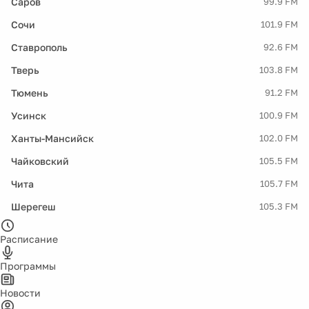
Саров
99.9 FM
Сочи
101.9 FM
Ставрополь
92.6 FM
Тверь
103.8 FM
Тюмень
91.2 FM
Усинск
100.9 FM
Ханты-Мансийск
102.0 FM
Чайковский
105.5 FM
Чита
105.7 FM
Шерегеш
105.3 FM
Расписание
Программы
Новости