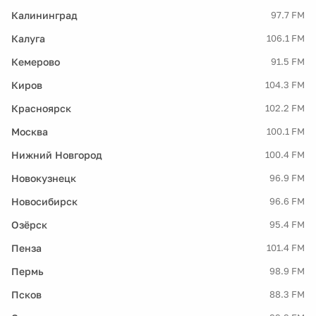
Калининград
97.7 FM
Калуга
106.1 FM
Кемерово
91.5 FM
Киров
104.3 FM
Красноярск
102.2 FM
Москва
100.1 FM
Нижний Новгород
100.4 FM
Новокузнецк
96.9 FM
Новосибирск
96.6 FM
Озёрск
95.4 FM
Пенза
101.4 FM
Пермь
98.9 FM
Псков
88.3 FM