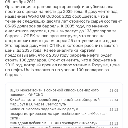
08 ноября 2011
Организация стран-экспортеров нефти опубликовала
прогноз о ценах на нефть до 2035 года. В документе под
названием World Oil Outlook 2011 сообщается, что в
течение следующих десяти лет стоимость сырья составит
85-95 долларов за баррель. К 2035 году, по мнению
аналитиков картеля, цены вырастут до 133 долларов за
баррель. ОПЕК также прогнозирует, что спрос на
энергоносители в целом через 25 лет увеличится вдвое.
Это первый документ ОПЕК, в котором рассчитываются
цены до 2035 года. Ранее аналитики картеля
предсказывали, что к 2030 году баррель нефти будет
стоить 106 долларов. Стоит отметить, что в бюджете на
2012 год, который прошел первое чтение в Госдуме, цена
на нефть Urals заложена на уровне 100 долларов за
баррель.
ВДНХ может войти в основной список Всемирного
23:05
наследия ЮНЕСКО
Китай запустит первый регулярный контейнерный
22:34
маршрут в ЕС через Севморпуть
Более 20 человек задержаны по делу о
22:12
незарегистрированных криптообменниках в «Москва-
Сити»
Минздрав добавил в ЖНВЛП препарат «Энхерту»
22:12
«Флит Лизинг» купил бывшую «дочку» Mercedes-Benz