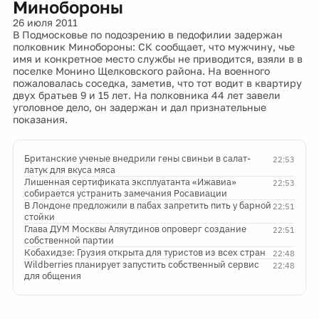
Минобороны
26 июля 2011
В Подмосковье по подозрению в педофилии задержан
полковник Минобороны: СК сообщает, что мужчину, чье
имя и конкретное место службы не приводится, взяли в в
поселке Монино Щелковского района. На военного
пожаловалась соседка, заметив, что тот водит в квартиру
двух братьев 9 и 15 лет. На полковника 44 лет завели
уголовное дело, он задержан и дал признательные
показания.
Британские ученые внедрили гены свиньи в салат-
22:53
латук для вкуса мяса
Лишенная сертификата эксплуатанта «Ижавиа»
22:53
собирается устранить замечания Росавиации
В Лондоне предложили в пабах запретить пить у барной
22:51
стойки
Глава ДУМ Москвы Аляутдинов опроверг создание
22:51
собственной партии
Кобахидзе: Грузия открыта для туристов из всех стран
22:48
Wildberries планирует запустить собственный сервис
22:48
для общения