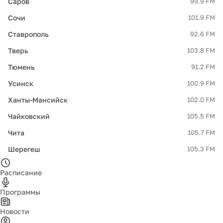
Саров
99.9 FM
Сочи
101.9 FM
Ставрополь
92.6 FM
Тверь
103.8 FM
Тюмень
91.2 FM
Усинск
100.9 FM
Ханты-Мансийск
102.0 FM
Чайковский
105.5 FM
Чита
105.7 FM
Шерегеш
105.3 FM
Расписание
Программы
Новости