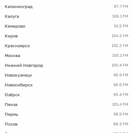
Калининград
97.7 FM
Калуга
106.1 FM
Кемерово
91.5 FM
Киров
104.3 FM
Красноярск
102.2 FM
Москва
100.1 FM
Нижний Новгород
100.4 FM
Новокузнецк
96.9 FM
Новосибирск
96.6 FM
Озёрск
95.4 FM
Пенза
101.4 FM
Пермь
98.9 FM
Псков
88.3 FM