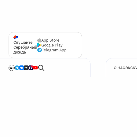
App Store
Слушайте
Google Play
Серебряный
Telegram App
дождь
О НАС
ЭКСК
12+