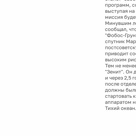
программ, с
выступая на
миссия буде
Минувшим ле
сообщал, чт
"Фобос-Грун
спутник Мар
постсоветск
приводит со
высоким рис
Тем не мене
"Зенит". Он 
и через 2,5
после отдел
должны были
стартовать 
аппаратом н
Тихий океан.