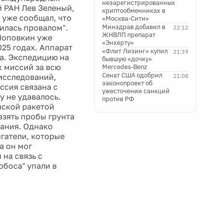
незарегистрированных
 РАН Лев Зеленый,
криптообменниках в
 уже сообщал, что
«Москва-Сити»
чилась провалом".
Минздрав добавил в
22:12
ЖНВЛП препарат
Поповкин уже
«Энхерту»
025 годах. Аппарат
«Флит Лизинг» купил
21:39
да. Экспедицию на
бывшую «дочку»
 миссий за всю
Mercedes-Benz
Сенат США одобрил
исследований,
21:08
законопроект об
ссия связана с
ужесточении санкций
у не удавалось.
против РФ
нской ракетой
 взять пробы грунта
вания. Однако
игатели, которые
а он мог
 на связь с
боса" упали в