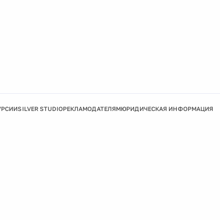
УРСИИ
SILVER STUDIO
РЕКЛАМОДАТЕЛЯМ
ЮРИДИЧЕСКАЯ ИНФОРМАЦИЯ