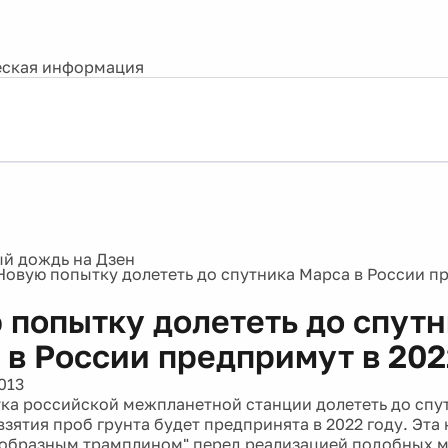
ская информация
Новую попытку долететь до спутника Марса в России п
 попытку долететь до спут
 в России предпримут в 202
013
ка российской межпланетной станции долететь до спу
взятия проб грунта будет предпринята в 2022 году. Эта
еобразным трамплином" перед реализацией подобных