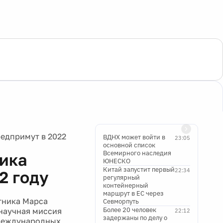
редпримут в 2022
ВДНХ может войти в
23:05
основной список
Всемирного наследия
ника
ЮНЕСКО
Китай запустит первый
22:34
2 году
регулярный
контейнерный
маршрут в ЕС через
тника Марса
Севморпуть
Более 20 человек
 научная миссия
22:12
задержаны по делу о
 международных