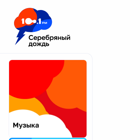
Москва 100.1 FM
Апатиты
Астрахань
Волгоград
Вологда
Екатеринбург
Иваново
Казань
Калининград
Калуга