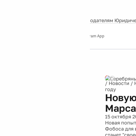
События
Контакты
О нас
Экскурсии
Silver Studio
Рекламодателям
Юридиче
Слушайте
App Store
Google Play
Telegram App
Серебряный
дождь
12+
/
Новости
/
году
Новую
Марса
15 октября 2
Новая попыт
Фобоса для 
станет "сво