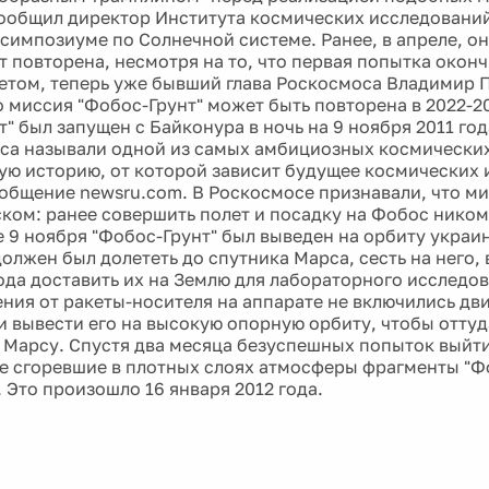
ообщил директор Института космических исследований
 симпозиуме по Солнечной системе. Ранее, в апреле, он
т повторена, несмотря на то, что первая попытка окон
том, теперь уже бывший глава Роскосмоса Владимир 
о миссия "Фобос-Грунт" может быть повторена в 2022-2
т" был запущен с Байконура в ночь на 9 ноября 2011 го
са называли одной из самых амбициозных космических
ую историю, от которой зависит будущее космических 
общение newsru.com. В Роскосмосе признавали, что ми
ком: ранее совершить полет и посадку на Фобос ником
е 9 ноября "Фобос-Грунт" был выведен на орбиту украи
должен был долететь до спутника Марса, сесть на него,
 года доставить их на Землю для лабораторного исследо
ения от ракеты-носителя на аппарате не включились дв
 вывести его на высокую опорную орбиту, чтобы оттуд
к Марсу. Спустя два месяца безуспешных попыток выйти
е сгоревшие в плотных слоях атмосферы фрагменты "Фо
 Это произошло 16 января 2012 года.