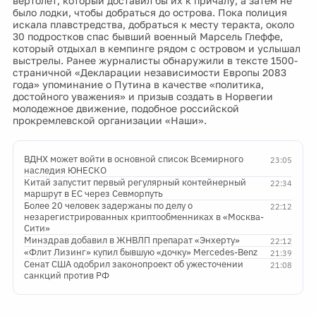
вертолёт, который доставил бы их к причалу, а затем не
было лодки, чтобы добраться до острова. Пока полиция
искала плавстредства, добраться к месту теракта, около
30 подростков спас бывший военный Марсель Глеффе,
который отдыхал в кемпинге рядом с островом и услышал
выстрелы. Ранее журналисты обнаружили в тексте 1500-
страничной «Декларации независимости Европы 2083
года» упоминание о Путина в качестве «политика,
достойного уважения» и призыв создать в Норвегии
молодежное движение, подобное российской
прокремлевской организации «Наши».
ВДНХ может войти в основной список Всемирного
23:05
наследия ЮНЕСКО
Китай запустит первый регулярный контейнерный
22:34
маршрут в ЕС через Севморпуть
Более 20 человек задержаны по делу о
22:12
незарегистрированных криптообменниках в «Москва-
Сити»
Минздрав добавил в ЖНВЛП препарат «Энхерту»
22:12
«Флит Лизинг» купил бывшую «дочку» Mercedes-Benz
21:39
Сенат США одобрил законопроект об ужесточении
21:08
санкций против РФ