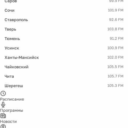
Саров
99.9 FM
Сочи
101.9 FM
Ставрополь
92.6 FM
Тверь
103.8 FM
Тюмень
91.2 FM
Усинск
100.9 FM
Ханты-Мансийск
102.0 FM
Чайковский
105.5 FM
Чита
105.7 FM
Шерегеш
105.3 FM
Расписание
Программы
Новости