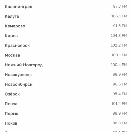
Калининград
97.7 FM
Калуга
106.1 FM
Кемерово
91.5 FM
Киров
104.3 FM
Красноярск
102.2 FM
Москва
100.1 FM
Нижний Новгород
100.4 FM
Новокузнецк
96.9 FM
Новосибирск
96.6 FM
Озёрск
95.4 FM
Пенза
101.4 FM
Пермь
98.9 FM
Псков
88.3 FM