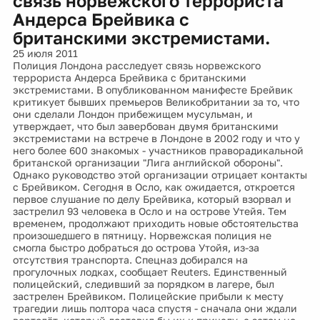
связь норвежского террориста
Андерса Брейвика с
британскими экстремистами.
25 июля 2011
Полиция Лондона расследует связь норвежского
террориста Андерса Брейвика с британскими
экстремистами. В опубликованном манифесте Брейвик
критикует бывших премьеров Великобритании за то, что
они сделали Лондон прибежищем мусульман, и
утверждает, что был завербован двумя британскими
экстремистами на встрече в Лондоне в 2002 году и что у
него более 600 знакомых - участников праворадикальной
британской организации "Лига английской обороны".
Однако руководство этой организации отрицает контакты
с Брейвиком. Сегодня в Осло, как ожидается, откроется
первое слушание по делу Брейвика, который взорвал и
застрелил 93 человека в Осло и на острове Утейя. Тем
временем, продолжают приходить новые обстоятельства
произошедшего в пятницу. Норвежская полиция не
смогла быстро добраться до острова Утойя, из-за
отсутствия транспорта. Спецназ добирался на
прогулочных лодках, сообщает Reuters. Единственный
полицейский, следивший за порядком в лагере, был
застрелен Брейвиком. Полицейские прибыли к месту
трагедии лишь полтора часа спустя - сначала они ждали