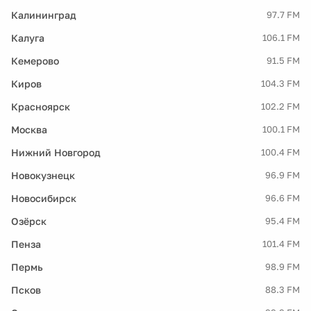
Калининград
97.7 FM
Калуга
106.1 FM
Кемерово
91.5 FM
Киров
104.3 FM
Красноярск
102.2 FM
Москва
100.1 FM
Нижний Новгород
100.4 FM
Новокузнецк
96.9 FM
Новосибирск
96.6 FM
Озёрск
95.4 FM
Пенза
101.4 FM
Пермь
98.9 FM
Псков
88.3 FM