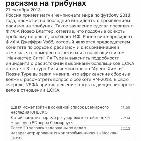
расизма на трибунах
27 октября 2013
Россия примет матчи чемпионата мира по футболу 2018
года, несмотря на последние инциденты с проявлением
расизма на трибунах. Такое заявление сделал президент
ФИФА Йозеф Блаттер, отметив, что подобные бойкоты
проблему не решат, сообщает ИФ. Ранее вице-президент
ФИФА Джеффри Уэбб, который является председателем
комитета по борьбе с расизмом и дискриминацией,
отметил, что намерен встретиться с полузащитником
"Манчестер Сити" Яя Туре и выяснить подробности
инцидента с расистскими выкриками болельщиков ЦСКА
на матче 3-го тура Лиги чемпионов на "Арене Химки".
Позже Туре выразил мнение, что африканские сборные
должны рассмотреть вопрос о бойкоте ЧМ-2018. В свою
очередь, УЕФА принял решение открыть дисциплинарное
дело в отношении ЦСКА.
ВДНХ может войти в основной список Всемирного
23:05
наследия ЮНЕСКО
Китай запустит первый регулярный контейнерный
22:34
маршрут в ЕС через Севморпуть
Более 20 человек задержаны по делу о
22:12
незарегистрированных криптообменниках в «Москва-
Сити»