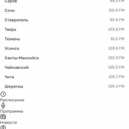
Саров
99.9 FM
Сочи
101.9 FM
Ставрополь
92.6 FM
Тверь
103.8 FM
Тюмень
91.2 FM
Усинск
100.9 FM
Ханты-Мансийск
102.0 FM
Чайковский
105.5 FM
Чита
105.7 FM
Шерегеш
105.3 FM
Расписание
Программы
Новости