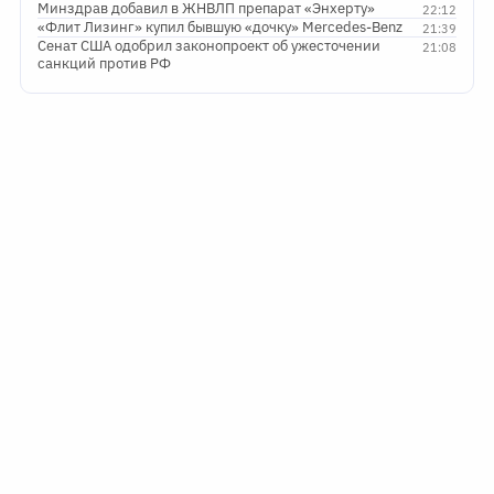
Минздрав добавил в ЖНВЛП препарат «Энхерту»
22:12
«Флит Лизинг» купил бывшую «дочку» Mercedes-Benz
21:39
Сенат США одобрил законопроект об ужесточении
21:08
санкций против РФ