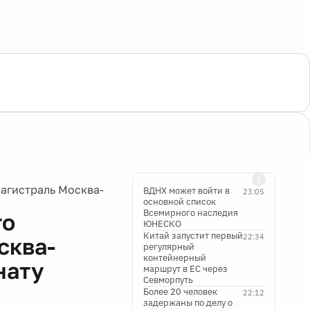
магистраль Москва-
ВДНХ может войти в
23:05
основной список
Всемирного наследия
то
ЮНЕСКО
Китай запустит первый
22:34
сква-
регулярный
контейнерный
нату
маршрут в ЕС через
Севморпуть
Более 20 человек
22:12
задержаны по делу о