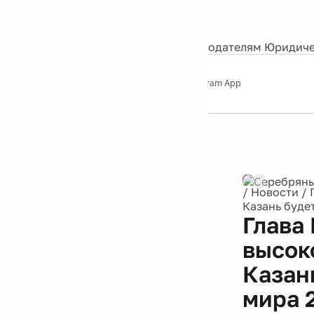
События
Контакты
О нас
Экскурсии
Silver Studio
Рекламодателям
Юридиче
Слушайте
App Store
Google Play
Telegram App
Серебряный
дождь
12+
Реклама
/
Новости
/
Казань буде
Глава
высок
Казан
мира 