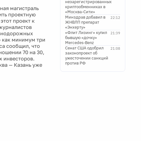
незарегистрированных
криптообменниках в
ная магистраль
«Москва-Сити»
вить проектную
Минздрав добавил в
22:12
этот проект к
ЖНВЛП препарат
 журналистов
«Энхерту»
«Флит Лизинг» купил
езнодорожных
21:39
бывшую «дочку»
о как минимум три
Mercedes-Benz
са сообщил, что
Сенат США одобрил
21:08
ошении 70 на 30,
законопроект об
х инвесторов.
ужесточении санкций
против РФ
ква — Казань уже