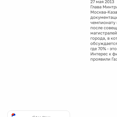
27 мая 2013
Глава Минтр
Москва-Каза
документаци
чемпионату 
после совещ
магистралей
города, в к
обсуждается
где 70% - эт
Интерес к ф
проявили Га