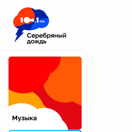
Москва 100.1 FM
Апатиты
Астрахань
Волгоград
Вологда
Екатеринбург
Иваново
Казань
Калининград
Калуга