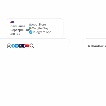
App Store
Слушайте
Google Play
Серебряный
Telegram App
дождь
О НАС
ЭКСК
12+
🍪
Мы используем cookie для улучшения работы сайта.