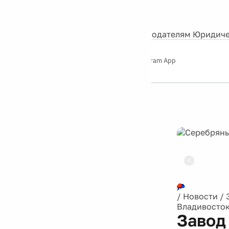
События
Контакты
О нас
Экскурсии
Silver Studio
Рекламодателям
Юридиче
Слушайте
App Store
Google Play
Telegram App
Серебряный
дождь
12+
Реклама
/
Новости
/
Владивосток
Завод