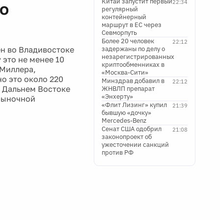
Китай запустит первый
22:34
во
регулярный
контейнерный
маршрут в ЕС через
Севморпуть
Более 20 человек
22:12
ен во Владивостоке
задержаны по делу о
незарегистрированных
 это не менее 10
криптообменниках в
 Миллера,
«Москва-Сити»
но это около 220
Минздрав добавил в
22:12
а Дальнем Востоке
ЖНВЛП препарат
«Энхерту»
рыночной
«Флит Лизинг» купил
21:39
бывшую «дочку»
Mercedes-Benz
Сенат США одобрил
21:08
законопроект об
ужесточении санкций
против РФ