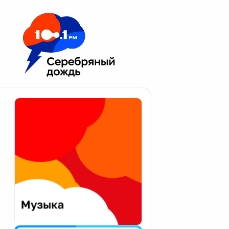
Москва 100.1 FM
Апатиты
Астрахань
Волгоград
Вологда
Екатеринбург
Иваново
Казань
Калининград
Калуга