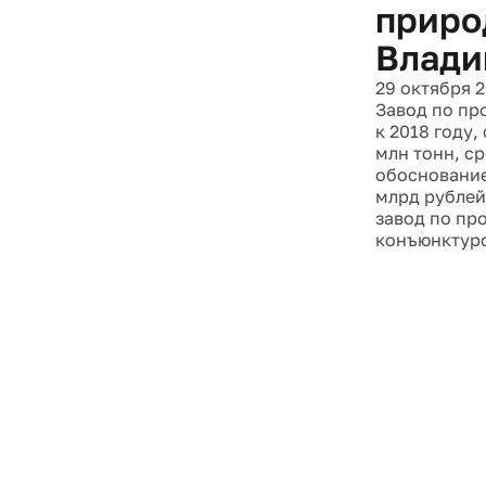
приро
Влади
29 октября 
Завод по пр
к 2018 году
млн тонн, с
обоснование
млрд рублей
завод по пр
конъюнктур