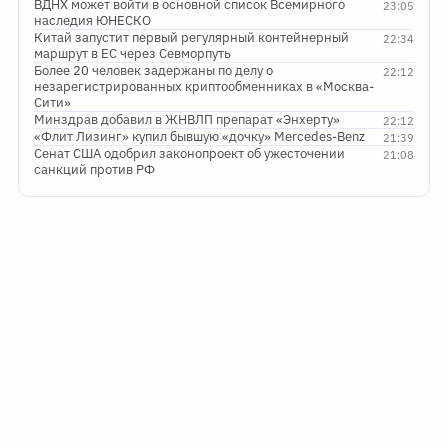
ВДНХ может войти в основной список Всемирного
23:05
наследия ЮНЕСКО
Китай запустит первый регулярный контейнерный
22:34
маршрут в ЕС через Севморпуть
Более 20 человек задержаны по делу о
22:12
незарегистрированных криптообменниках в «Москва-
Сити»
Минздрав добавил в ЖНВЛП препарат «Энхерту»
22:12
«Флит Лизинг» купил бывшую «дочку» Mercedes-Benz
21:39
Сенат США одобрил законопроект об ужесточении
21:08
санкций против РФ