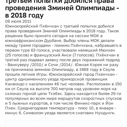
третьей попытки добился права
проведения Зминей Олимпиады -
в 2018 году
06 июля 2011
Южнокорейский Пхёнчхан с третьей попытки добился
права проведения Зминей Олимпиады в 2018 году. Такое
решение было принято сегодня на сессии МОК в
южноафриканском Дурбане. Выбор члены МОК делали
между тремя городами - помимо Пхёнчхана, набравшего в
первом туре 63 голоса, участвовали немецкий Мюнхен
(25 голосов) и французский Анси (7 голосов). Пхёнхчан в
третий раз подавал заявку после двух поражений подряд
- Ванкуверу /2010/ и Сочи /2014/. Южная Корея ни разу
не принимала зимнюю Олимпиаду, в 1988 году в Сеуле
прошли летние Игры. Южнокорейский город Пхенчхан -
центр одноименного уезда приморской провинции
Канвондо с населением 46 тыс человек. Расположен в 150
км от Сеула на высоте 700 метров над уровнем моря на
склонах горной цепи Тхэбэк. Здесь находится более 25-ти
популярных во всем мире маршрутов скоростных спусков
и 5 лыжных курортов, в том числе Финикс-парк и Йон
Пхен. Среднегодовая температура - плюс 10, в январе -
минус 6. Символом уезда является снеговик Нундунги.