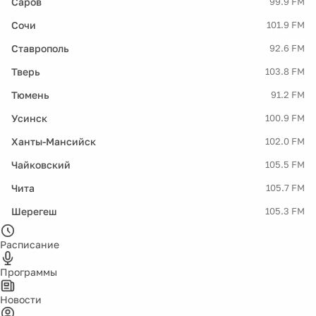
Саров
99.9 FM
Сочи
101.9 FM
Ставрополь
92.6 FM
Тверь
103.8 FM
Тюмень
91.2 FM
Усинск
100.9 FM
Ханты-Мансийск
102.0 FM
Чайковский
105.5 FM
Чита
105.7 FM
Шерегеш
105.3 FM
Расписание
Программы
Новости