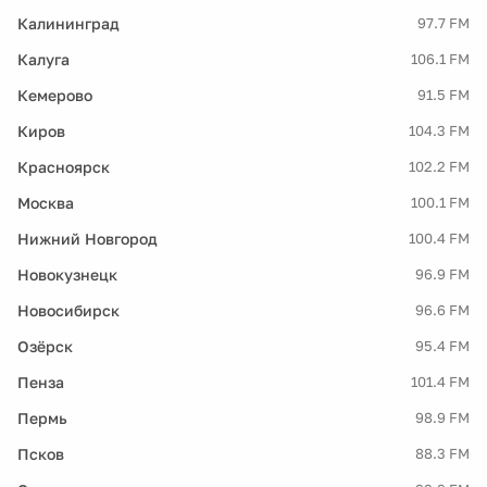
Калининград
97.7 FM
Калуга
106.1 FM
Кемерово
91.5 FM
Киров
104.3 FM
Красноярск
102.2 FM
Москва
100.1 FM
Нижний Новгород
100.4 FM
Новокузнецк
96.9 FM
Новосибирск
96.6 FM
Озёрск
95.4 FM
Пенза
101.4 FM
Пермь
98.9 FM
Псков
88.3 FM