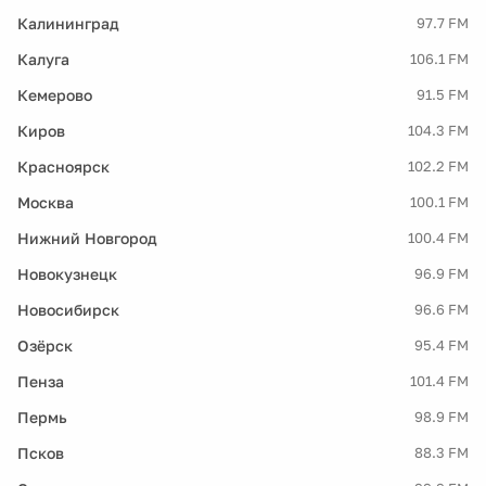
Калининград
97.7 FM
Калуга
106.1 FM
Кемерово
91.5 FM
Киров
104.3 FM
Красноярск
102.2 FM
Москва
100.1 FM
Нижний Новгород
100.4 FM
Новокузнецк
96.9 FM
Новосибирск
96.6 FM
Озёрск
95.4 FM
Пенза
101.4 FM
Пермь
98.9 FM
Псков
88.3 FM