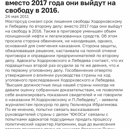
вместо 2017 года они выйдут на
свободу в 2016.
24 мая 2011
Мосгорсуд снизил срок лишения свободы Ходорковскому
и Лебедеву по второму делу: вместо 2017 года они выйдут
на свободу в 2016. Также в приговоре уменьшен объем
похищенной нефти и легализованных средств. Об этом
просила сторона обвинения, не находившая, однако,
оснований для смягчения наказания. Сторона защиты,
обжаловавшая решение, настаивала на полной отмене
приговора и оправдании предпринимателей по второму
делу. Адвокаты Ходорковского и Лебедева считают, что их
подзащитных второй раз осудили за те же деяния, что и
по первому уголовному делу. Гособвинение отвергло
утверждения о влиянии руководства страны на ход
уголовного преследования Ходорковского и Лебедева.
"Высшие должностные лица нашей страны никогда не
давали оценку собранным доказательствам, не позволяли
себе анализировать показания свидетелей и не говорили
о наказании М.Ходорковскому и П.Лебедеву", - заявила
журналистам прокурор по делу Гюльчехра Ибрагимова.
По ее мнению, попытки связать высказывания
руководителей страны с делом "ЮКОСа" связаны с
попытками адвокатов подсудимых придать процессу
политический характер.Напомним, еще до вынесения
второго приговора премьер-министр Владимир Путин