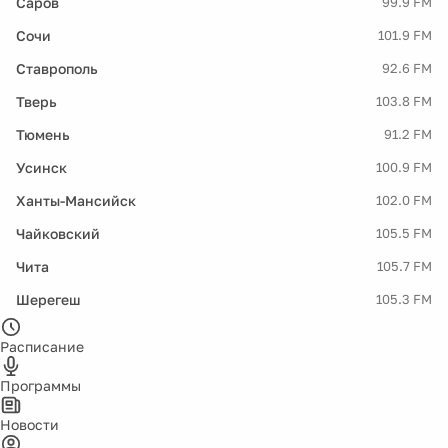
Саров
99.9 FM
Сочи
101.9 FM
Ставрополь
92.6 FM
Тверь
103.8 FM
Тюмень
91.2 FM
Усинск
100.9 FM
Ханты-Мансийск
102.0 FM
Чайковский
105.5 FM
Чита
105.7 FM
Шерегеш
105.3 FM
Расписание
Программы
Новости