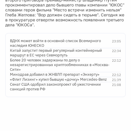
прокомментировал дело бывшего главы компании "ЮКОС"
словами героя фильма "Место встречи изменить нельзя"
Глеба Жеглова: "Вор должен сидеть в тюрьме". Сегодня же
в прокуратуре отвергли возможность появления третьего
дела "ЮКОСа".
ВДНХ может войти в основной список Всемирного
23:05
наследия ЮНЕСКО
Китай запустит первый регулярный контейнерный
22:34
маршрут в ЕС через Севморпуть
Более 20 человек задержаны по делу о
22:12
незарегистрированных криптообменниках в «Москва-
Сити»
Минздрав добавил в ЖНВЛП препарат «Энхерту»
22:12
«Флит Лизинг» купил бывшую «дочку» Mercedes-Benz
21:39
Сенат США одобрил законопроект об ужесточении
21:08
санкций против РФ