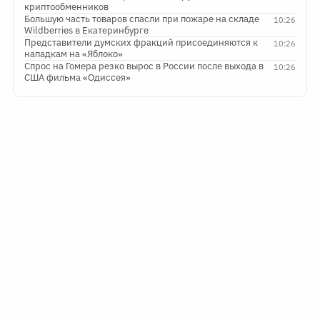
криптообменников
Большую часть товаров спасли при пожаре на складе
10:26
Wildberries в Екатеринбурге
Представители думских фракций присоединяются к
10:26
нападкам на «Яблоко»
Спрос на Гомера резко вырос в России после выхода в
10:26
США фильма «Одиссея»