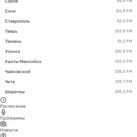
Саров
99.9 FM
Сочи
101.9 FM
Ставрополь
92.6 FM
Тверь
103.8 FM
Тюмень
91.2 FM
Усинск
100.9 FM
Ханты-Мансийск
102.0 FM
Чайковский
105.5 FM
Чита
105.7 FM
Шерегеш
105.3 FM
Расписание
Программы
Новости