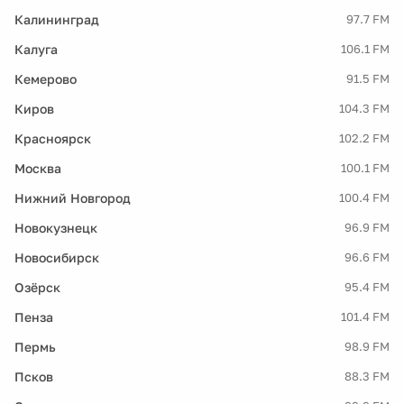
Калининград
97.7 FM
Калуга
106.1 FM
Кемерово
91.5 FM
Киров
104.3 FM
Красноярск
102.2 FM
Москва
100.1 FM
Нижний Новгород
100.4 FM
Новокузнецк
96.9 FM
Новосибирск
96.6 FM
Озёрск
95.4 FM
Пенза
101.4 FM
Пермь
98.9 FM
Псков
88.3 FM