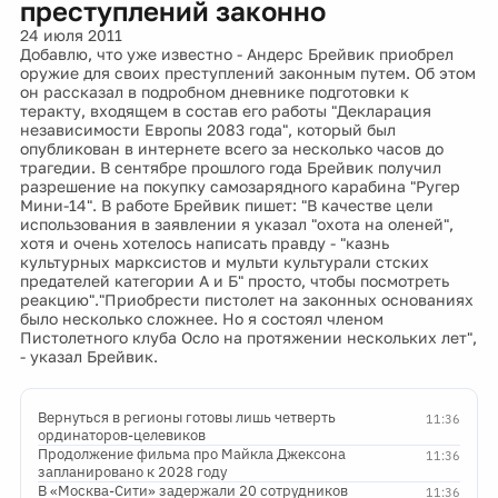
преступлений законно
24 июля 2011
Добавлю, что уже известно - Андерс Брейвик приобрел
оружие для своих преступлений законным путем. Об этом
он рассказал в подробном дневнике подготовки к
теракту, входящем в состав его работы "Декларация
независимости Европы 2083 года", который был
опубликован в интернете всего за несколько часов до
трагедии. В сентябре прошлого года Брейвик получил
разрешение на покупку самозарядного карабина "Ругер
Мини-14". В работе Брейвик пишет: "В качестве цели
использования в заявлении я указал "охота на оленей",
хотя и очень хотелось написать правду - "казнь
культурных марксистов и мульти культурали стских
предателей категории А и Б" просто, чтобы посмотреть
реакцию"."Приобрести пистолет на законных основаниях
было несколько сложнее. Но я состоял членом
Пистолетного клуба Осло на протяжении нескольких лет",
- указал Брейвик.
Вернуться в регионы готовы лишь четверть
11:36
ординаторов-целевиков
Продолжение фильма про Майкла Джексона
11:36
запланировано к 2028 году
В «Москва-Сити» задержали 20 сотрудников
11:36