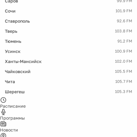
Саров
99.9 FM
Сочи
101.9 FM
Ставрополь
92.6 FM
Тверь
103.8 FM
Тюмень
91.2 FM
Усинск
100.9 FM
Ханты-Мансийск
102.0 FM
Чайковский
105.5 FM
Чита
105.7 FM
Шерегеш
105.3 FM
Расписание
Программы
Новости