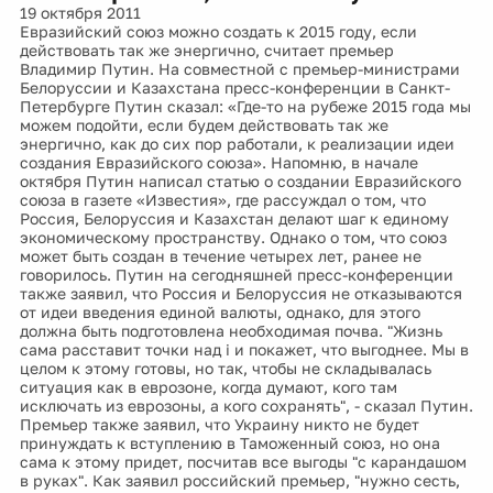
19 октября 2011
Евразийский союз можно создать к 2015 году, если
действовать так же энергично, считает премьер
Владимир Путин. На совместной с премьер-министрами
Белоруссии и Казахстана пресс-конференции в Санкт-
Петербурге Путин сказал: «Где-то на рубеже 2015 года мы
можем подойти, если будем действовать так же
энергично, как до сих пор работали, к реализации идеи
создания Евразийского союза». Напомню, в начале
октября Путин написал статью о создании Евразийского
союза в газете «Известия», где рассуждал о том, что
Россия, Белоруссия и Казахстан делают шаг к единому
экономическому пространству. Однако о том, что союз
может быть создан в течение четырех лет, ранее не
говорилось. Путин на сегодняшней пресс-конференции
также заявил, что Россия и Белоруссия не отказываются
от идеи введения единой валюты, однако, для этого
должна быть подготовлена необходимая почва. "Жизнь
сама расставит точки над i и покажет, что выгоднее. Мы в
целом к этому готовы, но так, чтобы не складывалась
ситуация как в еврозоне, когда думают, кого там
исключать из еврозоны, а кого сохранять", - сказал Путин.
Премьер также заявил, что Украину никто не будет
принуждать к вступлению в Таможенный союз, но она
сама к этому придет, посчитав все выгоды "с карандашом
в руках". Как заявил российский премьер, "нужно сесть,