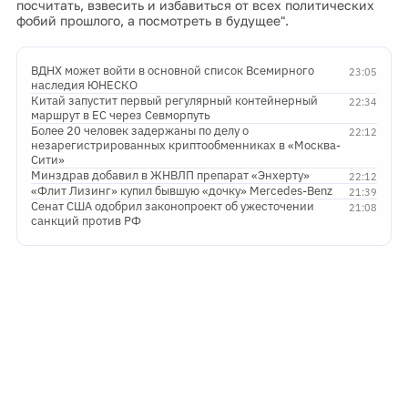
посчитать, взвесить и избавиться от всех политических
фобий прошлого, а посмотреть в будущее".
ВДНХ может войти в основной список Всемирного
23:05
наследия ЮНЕСКО
Китай запустит первый регулярный контейнерный
22:34
маршрут в ЕС через Севморпуть
Более 20 человек задержаны по делу о
22:12
незарегистрированных криптообменниках в «Москва-
Сити»
Минздрав добавил в ЖНВЛП препарат «Энхерту»
22:12
«Флит Лизинг» купил бывшую «дочку» Mercedes-Benz
21:39
Сенат США одобрил законопроект об ужесточении
21:08
санкций против РФ