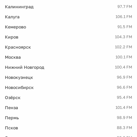
Калининград
97.7 FM
Калуга
106.1 FM
Кемерово
91.5 FM
Киров
104.3 FM
Красноярск
102.2 FM
Москва
100.1 FM
Нижний Новгород
100.4 FM
Новокузнецк
96.9 FM
Новосибирск
96.6 FM
Озёрск
95.4 FM
Пенза
101.4 FM
Пермь
98.9 FM
Псков
88.3 FM