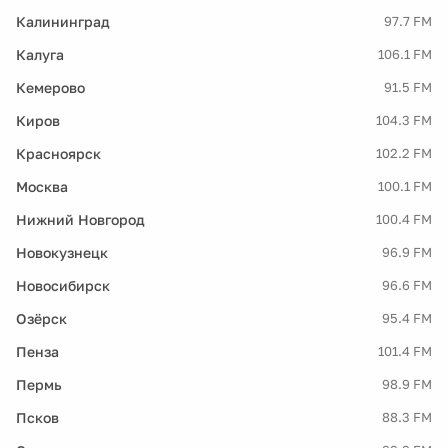
Калининград
97.7 FM
Калуга
106.1 FM
Кемерово
91.5 FM
Киров
104.3 FM
Красноярск
102.2 FM
Москва
100.1 FM
Нижний Новгород
100.4 FM
Новокузнецк
96.9 FM
Новосибирск
96.6 FM
Озёрск
95.4 FM
Пенза
101.4 FM
Пермь
98.9 FM
Псков
88.3 FM