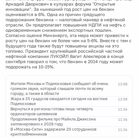
Аркадий Дворкович в кулуарах форума "Открытые
инновации". За нынешний год рост цен на бензин
оценивается в 6%. Одна из причин грядущего
подорожания бензина — налоговый маневр в нефтяной
отрасли. Он предполагает повышение НДПИ на нефть с
одновременным снижением экспортных пошлин.
Согласно оценке Минэнерго, эта мера может привести к
росту цен на бензин не более чем на 5-6%. Вместе с тем с
будущего года также будут повышены акцизы на это
топливо. Президент крупнейшей российской частной
нефтяной компании ЛУКОЙЛ Вагит Алекперов в конце
сентября говорил о том, что бензин в 2014 году может
подорожать на 10-15%.
Жители Москвы и Подмосковья сообщают об очень
12:08
громком звуке, который слышали почти по всему
городу, а также в области
Жара в 35 градусов ожидается сегодня на востоке
12:08
Подмосковья
Вернуться в регионы готовы лишь четверть
11:36
ординаторов-целевиков
Продолжение фильма про Майкла Джексона
11:36
запланировано к 2028 году
В «Москва-Сити» задержали 20 сотрудников
11:36
криптообменников