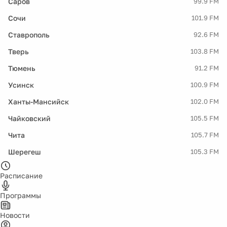
Саров
99.9 FM
Сочи
101.9 FM
Ставрополь
92.6 FM
Тверь
103.8 FM
Тюмень
91.2 FM
Усинск
100.9 FM
Ханты-Мансийск
102.0 FM
Чайковский
105.5 FM
Чита
105.7 FM
Шерегеш
105.3 FM
Расписание
Программы
Новости