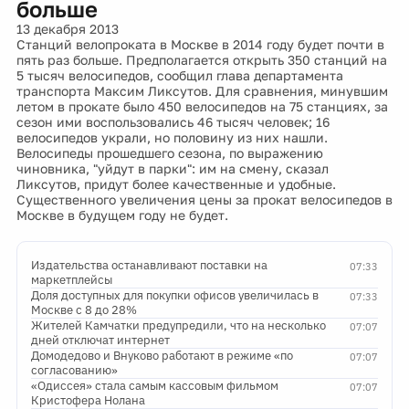
больше
13 декабря 2013
Станций велопроката в Москве в 2014 году будет почти в
пять раз больше. Предполагается открыть 350 станций на
5 тысяч велосипедов, сообщил глава департамента
транспорта Максим Ликсутов. Для сравнения, минувшим
летом в прокате было 450 велосипедов на 75 станциях, за
сезон ими воспользовались 46 тысяч человек; 16
велосипедов украли, но половину из них нашли.
Велосипеды прошедшего сезона, по выражению
чиновника, "уйдут в парки": им на смену, сказал
Ликсутов, придут более качественные и удобные.
Существенного увеличения цены за прокат велосипедов в
Москве в будущем году не будет.
Издательства останавливают поставки на
07:33
маркетплейсы
Доля доступных для покупки офисов увеличилась в
07:33
Москве с 8 до 28%
Жителей Камчатки предупредили, что на несколько
07:07
дней отключат интернет
Домодедово и Внуково работают в режиме «по
07:07
согласованию»
«Одиссея» стала самым кассовым фильмом
07:07
Кристофера Нолана