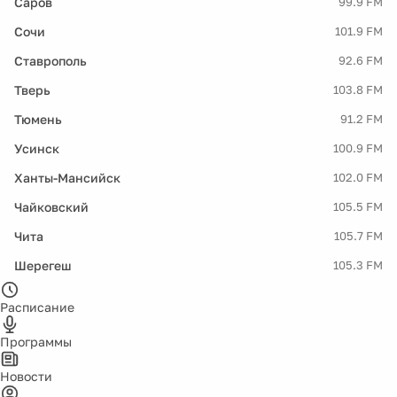
Саров
99.9 FM
Сочи
101.9 FM
Ставрополь
92.6 FM
Тверь
103.8 FM
Тюмень
91.2 FM
Усинск
100.9 FM
Ханты-Мансийск
102.0 FM
Чайковский
105.5 FM
Чита
105.7 FM
Шерегеш
105.3 FM
Расписание
Программы
Новости