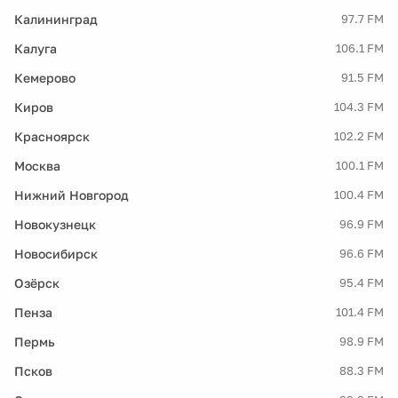
Калининград
97.7 FM
Калуга
106.1 FM
Кемерово
91.5 FM
Киров
104.3 FM
Красноярск
102.2 FM
Москва
100.1 FM
Нижний Новгород
100.4 FM
Новокузнецк
96.9 FM
Новосибирск
96.6 FM
Озёрск
95.4 FM
Пенза
101.4 FM
Пермь
98.9 FM
Псков
88.3 FM