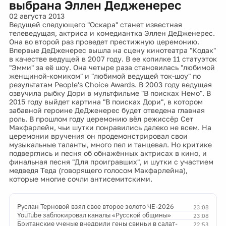
выбрана Эллен Дедженерес
02 августа 2013
Ведущей следующего "Оскара" станет известная
телеведущая, актриса и комедиантка Эллен ДеДженерес.
Она во второй раз проведет престижную церемонию.
Впервые ДеДженерес вышла на сцену кинотеатра "Кодак"
в качестве ведущей в 2007 году. В ее копилке 11 статуэток
"Эмми" за её шоу. Она четыре раза становилась "любимой
женщиной-комиком" и "любимой ведущей ток-шоу" по
результатам People's Choice Awards. В 2003 году ведущая
озвучила рыбку Дори в мультфильме "В поисках Немо". В
2015 году выйдет картина "В поисках Дори", в котором
забавной героине ДеДженерес будет отведена главная
роль. В прошлом году церемонию вёл режиссёр Сет
Макфарлейн, чьи шутки понравились далеко не всем. На
церемонии вручения он продемонстрировал свои
музыкальные таланты, много пел и танцевал. Но критике
подверглись и песня об обнажённых актрисах в кино, и
финальная песня "Для проигравших", и шутки с участием
медведя Теда (говорящего голосом Макфарлейна),
которые многие сочли антисемитскими.
Руслан Терновой взял свое второе золото ЧЕ-2026
23:08
YouTube заблокировал каналы «Русской общины»
23:08
Британские ученые внедрили гены свиньи в салат-
22:53