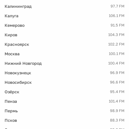
Калининград
97.7 FM
Калуга
106.1 FM
Кемерово
91.5 FM
Киров
104.3 FM
Красноярск
102.2 FM
Москва
100.1 FM
Нижний Новгород
100.4 FM
Новокузнецк
96.9 FM
Новосибирск
96.6 FM
Озёрск
95.4 FM
Пенза
101.4 FM
Пермь
98.9 FM
Псков
88.3 FM