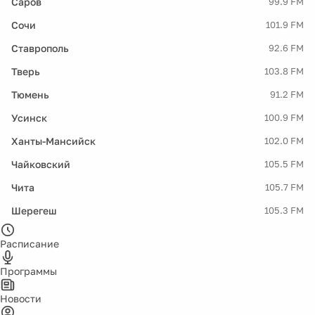
Саров
99.9 FM
Сочи
101.9 FM
Ставрополь
92.6 FM
Тверь
103.8 FM
Тюмень
91.2 FM
Усинск
100.9 FM
Ханты-Мансийск
102.0 FM
Чайковский
105.5 FM
Чита
105.7 FM
Шерегеш
105.3 FM
Расписание
Программы
Новости