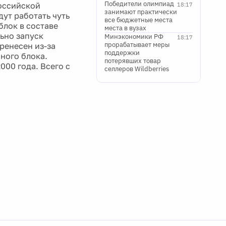
Победители олимпиад
российской
18:17
занимают практически
дут работать чуть
все бюджетные места
блок в составе
места в вузах
ьно запуск
Минэкономики РФ
18:17
прорабатывает меры
ренесен из-за
поддержки
ного блока.
потерявших товар
000 года. Всего с
селлеров Wildberries