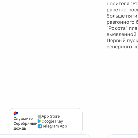
носителя "Р
ракетно-косм
больше пяти
разгонного 
"Рокота" пл
выявленной 
Первый пуск
северного к
App Store
Слушайте
Google Play
Серебряный
Telegram App
дождь