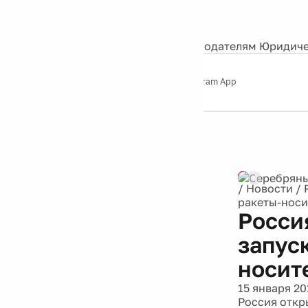
События
Контакты
О нас
Экскурсии
Silver Studio
Рекламодателям
Юридиче
Слушайте
App Store
Google Play
Telegram App
Серебряный
дождь
12+
Реклама
/
Новости
/
ракеты-носи
Росси
запус
носит
15 января 20
Россия откр