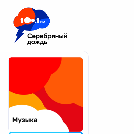
Москва 100.1 FM
Апатиты
Астрахань
Волгоград
Вологда
Екатеринбург
Иваново
Казань
Калининград
Калуга