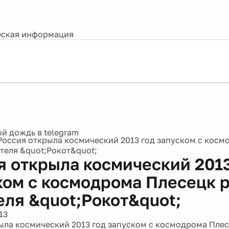
ская информация
Россия открыла космический 2013 год запуском с косм
теля &quot;Рокот&quot;
я открыла космический 2013
ком с космодрома Плесецк 
еля &quot;Рокот&quot;
13
ыла космический 2013 год запуском с космодрома Плес