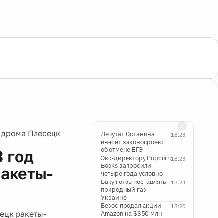
одрома Плесецк
Депутат Останина
18:23
внесет законопроект
об отмене ЕГЭ
 год
Экс-директору Popcorn
18:23
Books запросили
ракеты-
четыре года условно
Баку готов поставлять
18:23
природный газ
Украине
Безос продал акции
18:20
ецк ракеты-
Amazon на $350 млн