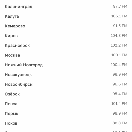
Калининград
97.7 FM
Калуга
106.1 FM
Кемерово
91.5 FM
Киров
104.3 FM
Красноярск
102.2 FM
Москва
100.1 FM
Нижний Новгород
100.4 FM
Новокузнецк
96.9 FM
Новосибирск
96.6 FM
Озёрск
95.4 FM
Пенза
101.4 FM
Пермь
98.9 FM
Псков
88.3 FM