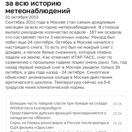
за всю историю
метеонаблюдений
01 октября 2013
Сентябрь 2013 года в Москве стал самым дождливым
месяцем за всю историю метеонаблюдений. В столице
выпало рекордное количество осадков - 187 мм осадков,
что составляет почти 3 месячных нормы. Рекорд был
побит еще 24 сентября. Октябрь в Москве начался с
настоящего снега. То есть это был не мокрый снег с
дождем, а легкие белые снежинки, которые плавно
падали на землю. Как отмечает ИТАР-ТАСС, снег по
сравнению с прошлыми годами пошел очень рано. Так, год
назад первый мокрый снег в Москве увидели только 26
октября, а два года назад - 24 октября. Синоптики
объясняют аномальные холода в Москве действием
арктического циклона. Температура сейчас на 5-6
градусов ниже климатической нормы.
Большую часть товаров спасли при пожаре на складе
10:26
Wildberries в Екатеринбурге
Представители думских фракций присоединяются к
10:26
нападкам на «Яблоко»
Спрос на Гомера резко вырос в России после выхода в
10:26
США фильма «Одиссея»