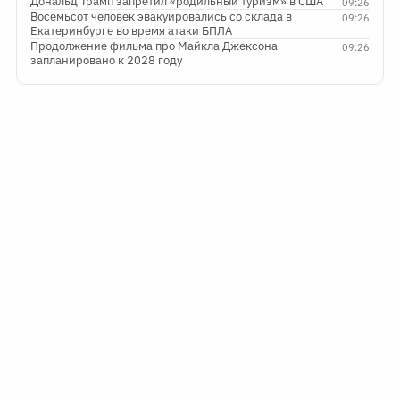
Дональд Трамп запретил «родильный туризм» в США
09:26
Восемьсот человек эвакуировались со склада в
09:26
Екатеринбурге во время атаки БПЛА
Продолжение фильма про Майкла Джексона
09:26
запланировано к 2028 году