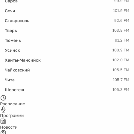
Саров
99.9 FM
Сочи
101.9 FM
Ставрополь
92.6 FM
Тверь
103.8 FM
Тюмень
91.2 FM
Усинск
100.9 FM
Ханты-Мансийск
102.0 FM
Чайковский
105.5 FM
Чита
105.7 FM
Шерегеш
105.3 FM
Расписание
Программы
Новости