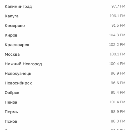
Калининград
97.7 FM
Калуга
106.1 FM
Кемерово
91.5 FM
Киров
104.3 FM
Красноярск
102.2 FM
Москва
100.1 FM
Нижний Новгород
100.4 FM
Новокузнецк
96.9 FM
Новосибирск
96.6 FM
Озёрск
95.4 FM
Пенза
101.4 FM
Пермь
98.9 FM
Псков
88.3 FM