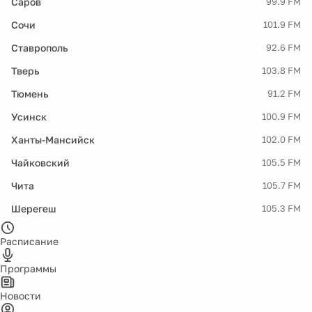
Саров
99.9 FM
Сочи
101.9 FM
Ставрополь
92.6 FM
Тверь
103.8 FM
Тюмень
91.2 FM
Усинск
100.9 FM
Ханты-Мансийск
102.0 FM
Чайковский
105.5 FM
Чита
105.7 FM
Шерегеш
105.3 FM
Расписание
Программы
Новости