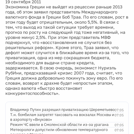
19 сентября 2011
Экономика Греции не выйдет из рецессии раньше 2013
года, об этом заявил представитель Международного
валютного фонда в Греции Боб Траа. По его словам, рост в
этом году будет отрицательным, около 5,5%. В связи с
тем, что выход из такой ситуации требует времени,
прогноз по росту на следующий год тоже негативный, на
уровне минус 2,5%. При этом представитель МВФ
подчеркнул, что «восстановления не случится без
решительных реформ». Кроме этого, Траа заявил, что
дефолт может случится в ближайшее время из-за того, что
приватизация, одна из мер сокращения бюджета,
необходимого для выдачи стране кредита,
задерживается. В свою очередь, экономист Нуриэль
РубИни, предсказавший кризис 2007 года, считает, что
Греция должна добровольно покинуть зону евро. По его
словам, возврат к драхме будет непростым этапом,
однако валюта «быстро восстановит
конкурентоспособность».
Владимир Путин разрешил приватизацию Шереметьево
07:05
Т.н. бомбилам запретят таксовать на вокзалах Москвы и
07:05
в аэропорту «Внуково»
Режим ЧС ввели в Смоленской области из-за урагана
07:05
Метеорологи допустили обновление температурного
07:05