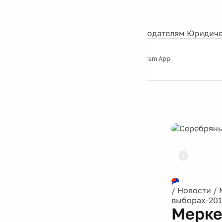
События
Контакты
О нас
Экскурсии
Silver Studio
Рекламодателям
Юридиче
Слушайте
App Store
Google Play
Telegram App
Серебряный
дождь
12+
Реклама
/
Новости
/
выборах-201
Мерке