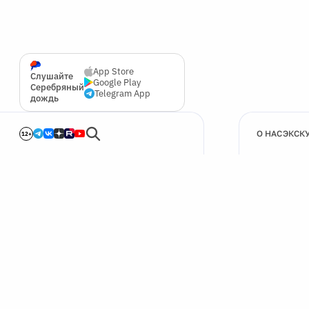
App Store
Слушайте
Google Play
Серебряный
Telegram App
дождь
О НАС
ЭКСК
12+
🍪
Мы используем cookie для улучшения работы сайта.