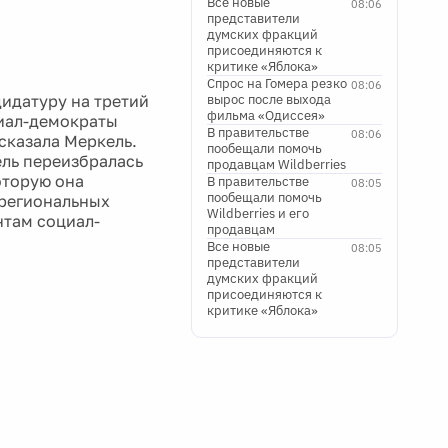
Все новые
08:06
представители
думских фракций
присоединяются к
критике «Яблока»
Спрос на Гомера резко
08:06
идатуру на третий
вырос после выхода
фильма «Одиссея»
циал-демократы
В правительстве
08:06
 сказала Меркель.
пообещали помочь
ель переизбралась
продавцам Wildberries
оторую она
В правительстве
08:05
пообещали помочь
 региональных
Wildberries и его
нтам социал-
продавцам
Все новые
08:05
представители
думских фракций
присоединяются к
критике «Яблока»