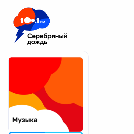
Москва 100.1 FM
Апатиты
Астрахань
Волгоград
Вологда
Екатеринбург
Иваново
Казань
Калининград
Калуга