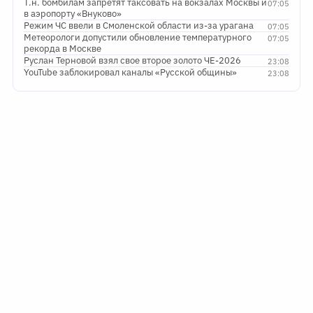
Т.н. бомбилам запретят таксовать на вокзалах Москвы и
07:05
в аэропорту «Внуково»
Режим ЧС ввели в Смоленской области из-за урагана
07:05
Метеорологи допустили обновление температурного
07:05
рекорда в Москве
Руслан Терновой взял свое второе золото ЧЕ-2026
23:08
YouTube заблокировал каналы «Русской общины»
23:08