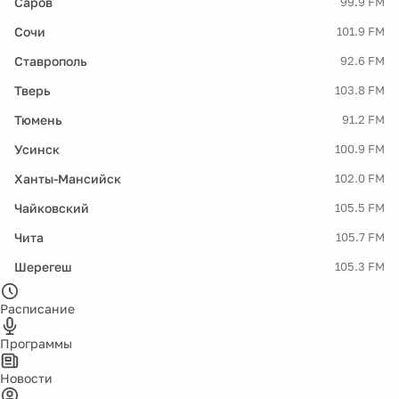
Саров
99.9 FM
Сочи
101.9 FM
Ставрополь
92.6 FM
Тверь
103.8 FM
Тюмень
91.2 FM
Усинск
100.9 FM
Ханты-Мансийск
102.0 FM
Чайковский
105.5 FM
Чита
105.7 FM
Шерегеш
105.3 FM
Расписание
Программы
Новости