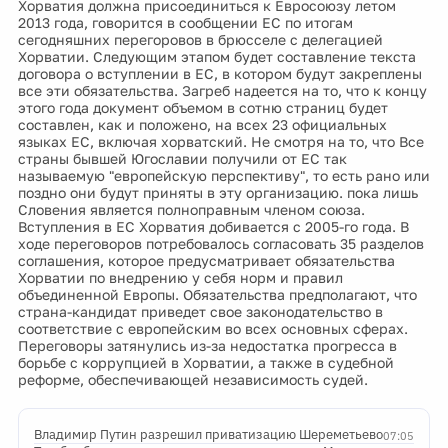
Хорватия должна присоединиться к Евросоюзу летом
2013 года, говорится в сообщении ЕС по итогам
сегодняшних перегоровов в брюсселе с делегацией
Хорватии. Следующим этапом будет составление текста
договора о вступлении в ЕС, в котором будут закреплены
все эти обязательства. Загреб надеется на то, что к концу
этого года документ объемом в сотню страниц будет
составлен, как и положено, на всех 23 официальных
языках ЕС, включая хорватский. Не смотря на то, что Все
страны бывшей Югославии получили от ЕС так
называемую "европейскую перспективу", то есть рано или
поздно они будут приняты в эту организацию. пока лишь
Словения является полноправным членом союза.
Вступления в ЕС Хорватия добивается с 2005-го года. В
ходе переговоров потребовалось согласовать 35 разделов
соглашения, которое предусматривает обязательства
Хорватии по внедрению у себя норм и правил
объединенной Европы. Обязательства предполагают, что
страна-кандидат приведет свое законодательство в
соответствие с европейским во всех основных сферах.
Переговоры затянулись из-за недостатка прогресса в
борьбе с коррупцией в Хорватии, а также в судебной
реформе, обеспечивающей независимость судей.
Владимир Путин разрешил приватизацию Шереметьево
07:05