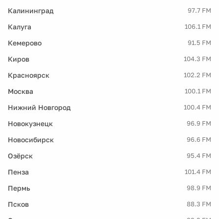
Калининград
97.7 FM
Калуга
106.1 FM
Кемерово
91.5 FM
Киров
104.3 FM
Красноярск
102.2 FM
Москва
100.1 FM
Нижний Новгород
100.4 FM
Новокузнецк
96.9 FM
Новосибирск
96.6 FM
Озёрск
95.4 FM
Пенза
101.4 FM
Пермь
98.9 FM
Псков
88.3 FM