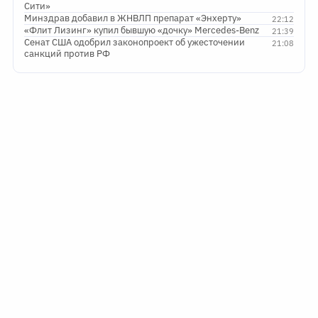
Сити»
Минздрав добавил в ЖНВЛП препарат «Энхерту»
22:12
«Флит Лизинг» купил бывшую «дочку» Mercedes-Benz
21:39
Сенат США одобрил законопроект об ужесточении
21:08
санкций против РФ