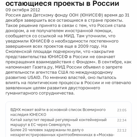
остающиеся проекты в России
09 октября 2012
Россия дала Детскому фонду ООН (ЮНИСЕФ) время до 31
декабря завершить все остающиеся в стране проекты.
Такое решение принято в связи с тем, что Россия стала
донором, а не получателем иностранной помощи,
сообщается со ссылкой на МИД. Там уточнили, что
уведомили ЮНИСЕФ о необходимости постепенного
завершения всех проектов еще в 2009 году. На
Смоленской площади подчеркнули, что «закрытие
представительства ЮНИСЕФ в России не означает
прекращения взаимодействия с Фондом». В сентябре, как
напоминает Газета.ру, МИД России объявил о запрете
деятельности агентства США по международному
развитию USAID. По мнению властей, оно пыталось
влиять на политические процессы в России и не отвечало
заявленным целям развития двустороннего
гуманитарного сотрудничества.
ВДНХ может войти в основной список Всемирного
23:05
наследия ЮНЕСКО
Китай запустит первый регулярный контейнерный
22:34
маршрут в ЕС через Севморпуть
Более 20 человек задержаны по делу о
22:12
незарегистрированных криптообменниках в «Москва-