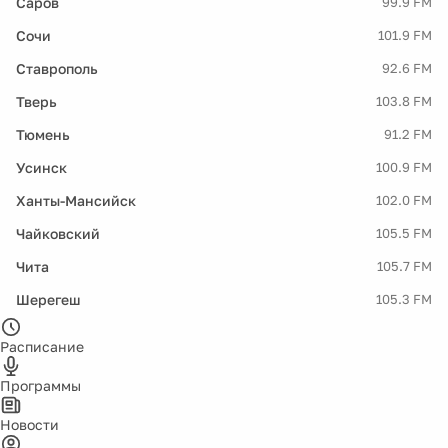
Саров
99.9 FM
Сочи
101.9 FM
Ставрополь
92.6 FM
Тверь
103.8 FM
Тюмень
91.2 FM
Усинск
100.9 FM
Ханты-Мансийск
102.0 FM
Чайковский
105.5 FM
Чита
105.7 FM
Шерегеш
105.3 FM
Расписание
Программы
Новости