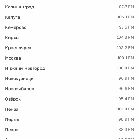
Калининград
97.7 FM
Калуга
106.1 FM
Кемерово
91.5 FM
Киров
104.3 FM
Красноярск
102.2 FM
Москва
100.1 FM
Нижний Новгород
100.4 FM
Новокузнецк
96.9 FM
Новосибирск
96.6 FM
Озёрск
95.4 FM
Пенза
101.4 FM
Пермь
98.9 FM
Псков
88.3 FM