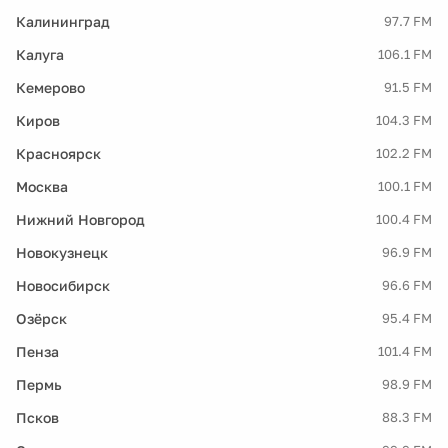
Калининград
97.7 FM
Калуга
106.1 FM
Кемерово
91.5 FM
Киров
104.3 FM
Красноярск
102.2 FM
Москва
100.1 FM
Нижний Новгород
100.4 FM
Новокузнецк
96.9 FM
Новосибирск
96.6 FM
Озёрск
95.4 FM
Пенза
101.4 FM
Пермь
98.9 FM
Псков
88.3 FM