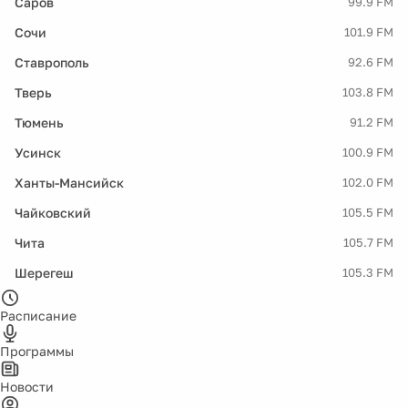
Саров
99.9 FM
Сочи
101.9 FM
Ставрополь
92.6 FM
Тверь
103.8 FM
Тюмень
91.2 FM
Усинск
100.9 FM
Ханты-Мансийск
102.0 FM
Чайковский
105.5 FM
Чита
105.7 FM
Шерегеш
105.3 FM
Расписание
Программы
Новости