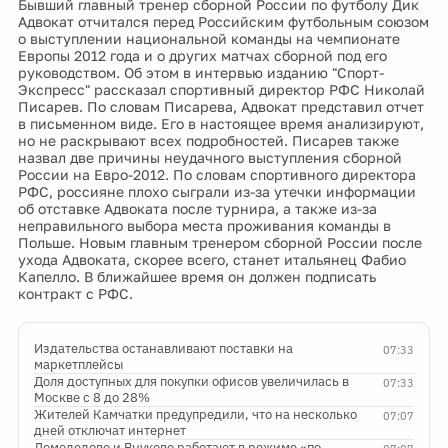
Бывший главный тренер сборной России по футболу Дик
Адвокат отчитался перед Российским футбольным союзом
о выступлении национальной команды на чемпионате
Европы 2012 года и о других матчах сборной под его
руководством. Об этом в интервью изданию "Спорт-
Экспресс" рассказал спортивный директор РФС Николай
Писарев. По словам Писарева, Адвокат представил отчет
в письменном виде. Его в настоящее время анализируют,
но не раскрывают всех подробностей. Писарев также
назвал две причины неудачного выступления сборной
России на Евро-2012. По словам спортивного директора
РФС, россияне плохо сыграли из-за утечки информации
об отставке Адвоката после турнира, а также из-за
неправильного выбора места проживания команды в
Польше. Новым главным тренером сборной России после
ухода Адвоката, скорее всего, станет итальянец Фабио
Капелло. В ближайшее время он должен подписать
контракт с РФС.
Издательства останавливают поставки на
07:33
маркетплейсы
Доля доступных для покупки офисов увеличилась в
07:33
Москве с 8 до 28%
Жителей Камчатки предупредили, что на несколько
07:07
дней отключат интернет
Домодедово и Внуково работают в режиме «по