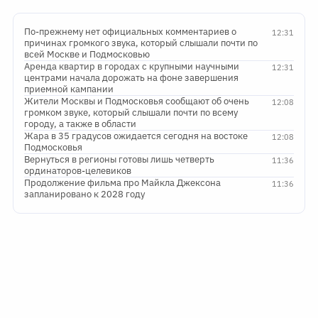
По-прежнему нет официальных комментариев о
12:31
причинах громкого звука, который слышали почти по
всей Москве и Подмосковью
Аренда квартир в городах с крупными научными
12:31
центрами начала дорожать на фоне завершения
приемной кампании
Жители Москвы и Подмосковья сообщают об очень
12:08
громком звуке, который слышали почти по всему
городу, а также в области
Жара в 35 градусов ожидается сегодня на востоке
12:08
Подмосковья
Вернуться в регионы готовы лишь четверть
11:36
ординаторов-целевиков
Продолжение фильма про Майкла Джексона
11:36
запланировано к 2028 году