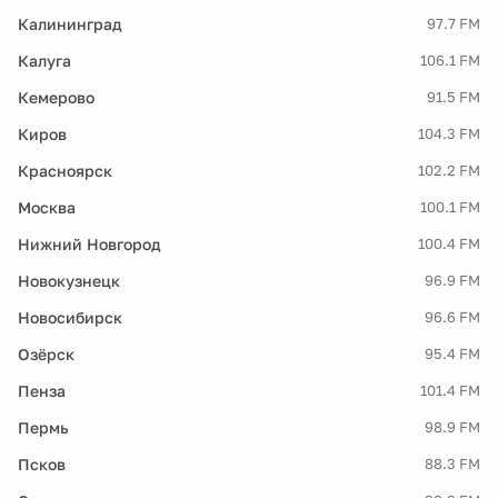
Калининград
97.7 FM
Калуга
106.1 FM
Кемерово
91.5 FM
Киров
104.3 FM
Красноярск
102.2 FM
Москва
100.1 FM
Нижний Новгород
100.4 FM
Новокузнецк
96.9 FM
Новосибирск
96.6 FM
Озёрск
95.4 FM
Пенза
101.4 FM
Пермь
98.9 FM
Псков
88.3 FM