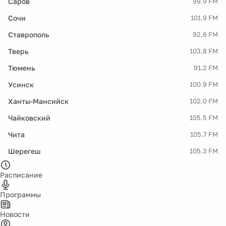
Саров
99.9 FM
Сочи
101.9 FM
Ставрополь
92.6 FM
Тверь
103.8 FM
Тюмень
91.2 FM
Усинск
100.9 FM
Ханты-Мансийск
102.0 FM
Чайковский
105.5 FM
Чита
105.7 FM
Шерегеш
105.3 FM
Расписание
Программы
Новости