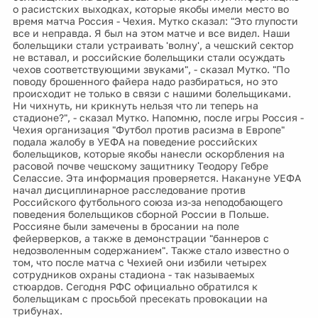
о расистских выходках, которые якобы имели место во
время матча Россия - Чехия. Мутко сказал: "Это глупости
все и неправда. Я был на этом матче и все видел. Наши
болельщики стали устраивать 'волну', а чешский сектор
не вставал, и российские болельщики стали осуждать
чехов соответствующими звуками", - сказал Мутко. "По
поводу брошенного файера надо разбираться, но это
происходит не только в связи с нашими болельщиками.
Ни чихнуть, ни крикнуть нельзя что ли теперь на
стадионе?", - сказал Мутко. Напомню, после игры Россия -
Чехия организация "Футбол против расизма в Европе"
подала жалобу в УЕФА на поведение российских
болельщиков, которые якобы нанесли оскорбления на
расовой почве чешскому защитнику Теодору Гебре
Селассие. Эта информация проверяется. Накануне УЕФА
начал дисциплинарное расследование против
Российского футбольного союза из-за неподобающего
поведения болельщиков сборной России в Польше.
Россияне были замечены в бросании на поле
фейерверков, а также в демонстрации "баннеров с
недозволенным содержанием". Также стало известно о
том, что после матча с Чехией они избили четырех
сотрудников охраны стадиона - так называемых
стюардов. Сегодня РФС официально обратился к
болельщикам с просьбой пресекать провокации на
трибунах.