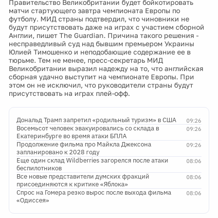
Правительство Великобритании будет бойкотировать
матчи стартующего завтра чемпионата Европы по
футболу. МИД страны подтвердил, что чиновники не
будут присутствовать даже на играх с участием сборной
Англии, пишет The Guardian. Причина такого решения -
несправедливый суд над бывшим премьером Украины
Юлией Тимошенко и неподобающие содержание ее в
тюрьме. Тем не менее, пресс-секретарь МИД
Великобритании выразил надежду на то, что английская
сборная удачно выступит на чемпионате Европы. При
этом он не исключил, что руководители страны будут
присутствовать на играх плей-офф.
Дональд Трамп запретил «родильный туризм» в США
09:26
Восемьсот человек эвакуировались со склада в
09:26
Екатеринбурге во время атаки БПЛА
Продолжение фильма про Майкла Джексона
09:26
запланировано к 2028 году
Еще один склад Wildberries загорелся после атаки
08:06
беспилотников
Все новые представители думских фракций
08:06
присоединяются к критике «Яблока»
Спрос на Гомера резко вырос после выхода фильма
08:06
«Одиссея»