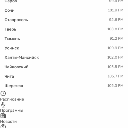
Саров
99.9 FM
Сочи
101.9 FM
Ставрополь
92.6 FM
Тверь
103.8 FM
Тюмень
91.2 FM
Усинск
100.9 FM
Ханты-Мансийск
102.0 FM
Чайковский
105.5 FM
Чита
105.7 FM
Шерегеш
105.3 FM
Расписание
Программы
Новости