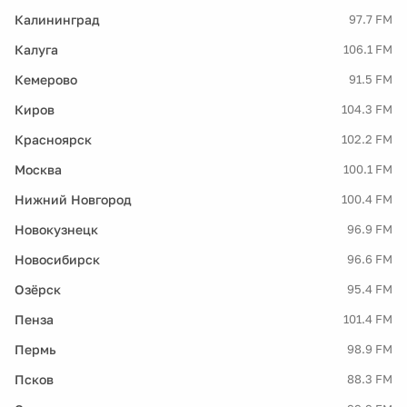
Калининград
97.7 FM
Калуга
106.1 FM
Кемерово
91.5 FM
Киров
104.3 FM
Красноярск
102.2 FM
Москва
100.1 FM
Нижний Новгород
100.4 FM
Новокузнецк
96.9 FM
Новосибирск
96.6 FM
Озёрск
95.4 FM
Пенза
101.4 FM
Пермь
98.9 FM
Псков
88.3 FM