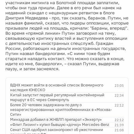
участникам митинга на Болотной площади заплатили,
чтобы они туда пришли. Далее в его речи был намек на
недавний скандал с нецензурным ретвитом в блоге
Дмитрия Медведева - про, так сказать, баранов. Путин, не
называя фамилий, сказал, что лидеры оппозиции, которые
призывали людей на площадь, кричали: "Бараны, вперед!".
Во время «прямой линии» Путин заговорил на тему,
связывающую критику властей и выступления оппозиции
с деятельностью иностранных спецслужб. Граждан
России, работающих на деньги иностранных государств,
Путин назвал бандерлогами. «С ними тоже будем
стараться наладить контакт. Что можно сказать в конце,
идите ко мне, бандерлоги», – сказал Путин, выдержав
паузу, и затем засмеялся.
ВДНХ может войти в основной список Всемирного
23:05
наследия ЮНЕСКО
Китай запустит первый регулярный контейнерный
22:34
маршрут в ЕС через Севморпуть
Более 20 человек задержаны по делу о
22:12
незарегистрированных криптообменниках в «Москва-
Сити»
Минздрав добавил в ЖНВЛП препарат «Энхерту»
22:12
«Флит Лизинг» купил бывшую «дочку» Mercedes-Benz
21:39
Сенат США одобрил законопроект об ужесточении
21:08