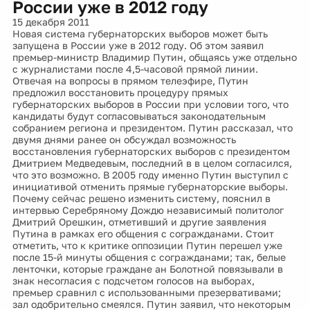
России уже в 2012 году
15 декабря 2011
Новая система губернаторских выборов может быть
запущена в России уже в 2012 году. Об этом заявил
премьер-министр Владимир Путин, общаясь уже отдельно
с журналистами после 4,5-часовой прямой линии.
Отвечая на вопросы в прямом телеэфире, Путин
предложил восстановить процедуру прямых
губернаторских выборов в России при условии того, что
кандидаты будут согласовываться законодательным
собранием региона и президентом. Путин рассказал, что
двумя днями ранее он обсуждал возможность
восстановления губернаторских выборов с президентом
Дмитрием Медведевым, последний в в целом согласился,
что это возможно. В 2005 году именно Путин выступил с
инициативой отменить прямые губернаторские выборы.
Почему сейчас решено изменить систему, пояснил в
интервью Серебряному Дождю независимый политолог
Дмитрий Орешкин, отметивший и другие заявления
Путина в рамках его общения с согражданами. Стоит
отметить, что к критике оппозиции Путин перешел уже
после 15-й минуты общения с согражданами; так, белые
ленточки, которые граждане ан Болотной повязывали в
знак несогласия с подсчетом голосов на выборах,
премьер сравнил с использованными презервативами;
зал одобрительно смеялся. Путин заявил, что некоторым