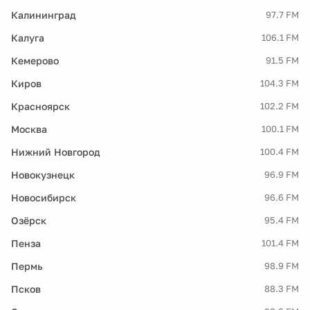
Калининград
97.7 FM
Калуга
106.1 FM
Кемерово
91.5 FM
Киров
104.3 FM
Красноярск
102.2 FM
Москва
100.1 FM
Нижний Новгород
100.4 FM
Новокузнецк
96.9 FM
Новосибирск
96.6 FM
Озёрск
95.4 FM
Пенза
101.4 FM
Пермь
98.9 FM
Псков
88.3 FM