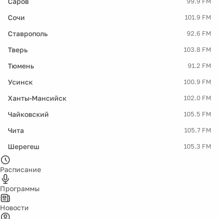
Саров
99.9 FM
Сочи
101.9 FM
Ставрополь
92.6 FM
Тверь
103.8 FM
Тюмень
91.2 FM
Усинск
100.9 FM
Ханты-Мансийск
102.0 FM
Чайковский
105.5 FM
Чита
105.7 FM
Шерегеш
105.3 FM
Расписание
Программы
Новости