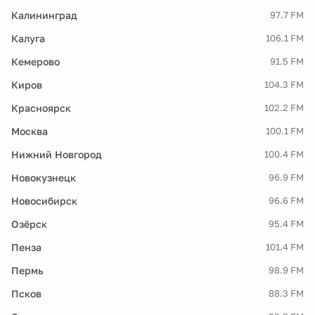
Калининград
97.7 FM
Калуга
106.1 FM
Кемерово
91.5 FM
Киров
104.3 FM
Красноярск
102.2 FM
Москва
100.1 FM
Нижний Новгород
100.4 FM
Новокузнецк
96.9 FM
Новосибирск
96.6 FM
Озёрск
95.4 FM
Пенза
101.4 FM
Пермь
98.9 FM
Псков
88.3 FM