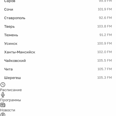
Саров
99.9 FM
Сочи
101.9 FM
Ставрополь
92.6 FM
Тверь
103.8 FM
Тюмень
91.2 FM
Усинск
100.9 FM
Ханты-Мансийск
102.0 FM
Чайковский
105.5 FM
Чита
105.7 FM
Шерегеш
105.3 FM
Расписание
Программы
Новости