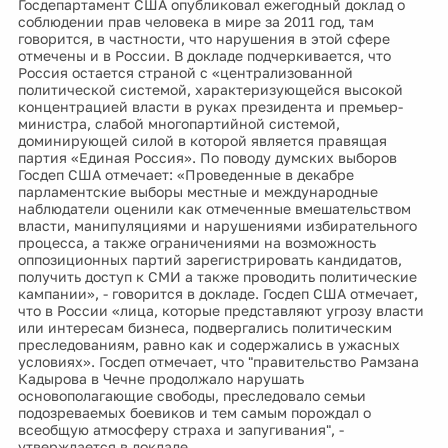
Госдепартамент США опубликовал ежегодный доклад о
соблюдении прав человека в мире за 2011 год, там
говорится, в частности, что нарушения в этой сфере
отмечены и в России. В докладе подчеркивается, что
Россия остается страной с «централизованной
политической системой, характеризующейся высокой
концентрацией власти в руках президента и премьер-
министра, слабой многопартийной системой,
доминирующей силой в которой является правящая
партия «Единая Россия». По поводу думских выборов
Госдеп США отмечает: «Проведенные в декабре
парламентские выборы местные и международные
наблюдатели оценили как отмеченные вмешательством
власти, манипуляциями и нарушениями избирательного
процесса, а также ограничениями на возможность
оппозиционных партий зарегистрировать кандидатов,
получить доступ к СМИ а также проводить политические
кампании», - говорится в докладе. Госдеп США отмечает,
что в России «лица, которые представляют угрозу власти
или интересам бизнеса, подвергались политическим
преследованиям, равно как и содержались в ужасных
условиях». Госдеп отмечает, что "правительство Рамзана
Кадырова в Чечне продолжало нарушать
основополагающие свободы, преследовало семьи
подозреваемых боевиков и тем самым порождал о
всеобщую атмосферу страха и запугивания", -
утверждается в докладе.