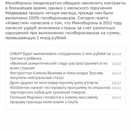
Минобороны неоднократно обещало заключить контракты
в ближайшее время, однако с июльского поручения
Медведева прошло четыре месяца, прежде чем было
выполнено 100% гособоронзаказа. Сегодня газета
«Известия» написала о том, что Минобороны в 2011 году
нанесло ущерб экономике страны за счет различных
нарушений при выполнении гособоронзаказа на сумму,
превышающую 1 млрд рублей.
СИБУР будет выплачивать сотрудникам 1 млн рублей за
20:34
третьего ребенка
«Великий романтический спад» распространяется по
18:53
всем странам
Фигуристки Камила Валиева и Александра Трусова
18:53
получили нейтральный статус
Дрон ударил по многоквартирному дому в Керчи
18:53
Wildberries начнет тестировать программу по открытию
18:53
партнерских хабов для хранения товаров
Полиция Марокко готовится к новому массовому
18:13
прорыву границы нелегалами у Сеуты