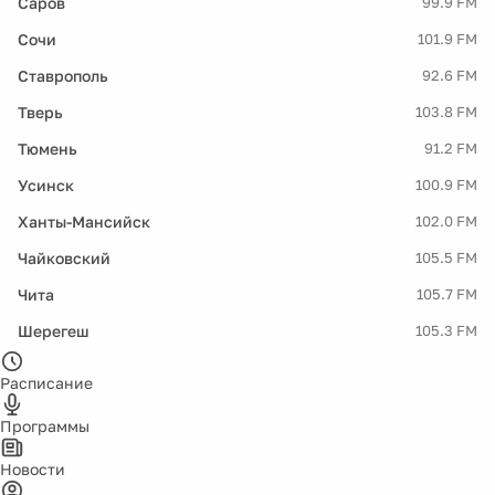
Саров
99.9 FM
Сочи
101.9 FM
Ставрополь
92.6 FM
Тверь
103.8 FM
Тюмень
91.2 FM
Усинск
100.9 FM
Ханты-Мансийск
102.0 FM
Чайковский
105.5 FM
Чита
105.7 FM
Шерегеш
105.3 FM
Расписание
Программы
Новости