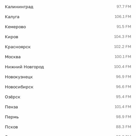
Калининград
97.7 FM
Калуга
106.1 FM
Кемерово
91.5 FM
Киров
104.3 FM
Красноярск
102.2 FM
Москва
100.1 FM
Нижний Новгород
100.4 FM
Новокузнецк
96.9 FM
Новосибирск
96.6 FM
Озёрск
95.4 FM
Пенза
101.4 FM
Пермь
98.9 FM
Псков
88.3 FM