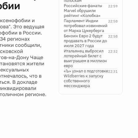
полоскам
обии
Российские фанаты
22:59
Marvel обрушили
рейтинг «Колобка»
е ксенофобии и
Парламент Индии
22:58
потребовал извинений
ова". Это ведущая
от Марка Цукерберга
офобии в России.
Бензин Евро 2 будут
22:58
 34 регионах
продавать в России до
итники сообщили,
июля 2027 года
осковской
Итальянец выбросил
22:32
лотерейный билет с
стов-на-Дону Чаще
выигрышем в миллион
становятся жители
евро
сексуальных
«Ъ» узнал о подготовке
22:31
тмечалось, что в
Wildberries к запуску
собственного
ься. В докладе
мессенджера
 ликвидировали
столичном регионе.