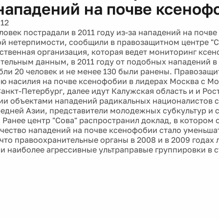
 нападений на почве ксеноф
012
ловек пострадали в 2011 году из-за нападений на почв
й нетерпимости, сообщили в правозащитном центре "С
ственная организация, которая ведет мониторинг ксен
тельным данным, в 2011 году от подобных нападений в
бли 20 человек и не менее 130 были ранены. Правозащ
ню насилия на почве ксенофобии в лидерах Москва с М
Санкт-Петербург, далее идут Калужская область и и Ро
сии объектами нападений радикальных националистов 
редней Азии, представители молодежных субкультур и 
 Ранее центр "Сова" распространил доклад, в котором о
чество нападений на почве ксенофобии стало уменьшат
 что правоохранительные органы в 2008 и в 2009 годах
и наиболее агрессивные ультраправые группировки в 