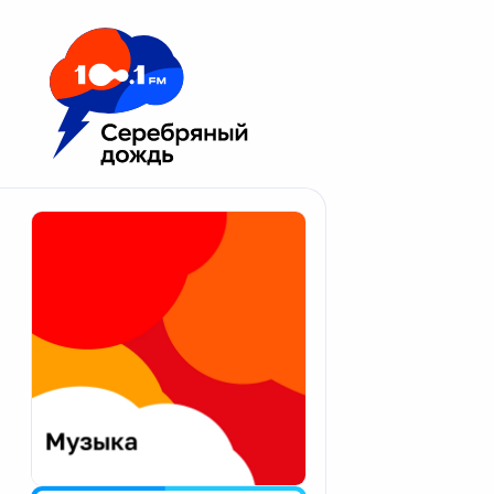
Москва 100.1 FM
Апатиты
Астрахань
Волгоград
Вологда
Екатеринбург
Иваново
Казань
Калининград
Калуга