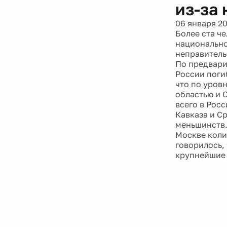
из-за
06 января 2
Более ста че
национально
неправитель
По предвари
России поги
что по уров
областью и 
всего в Рос
Кавказа и С
меньшинств.
Москве коли
говорилось,
крупнейшие 