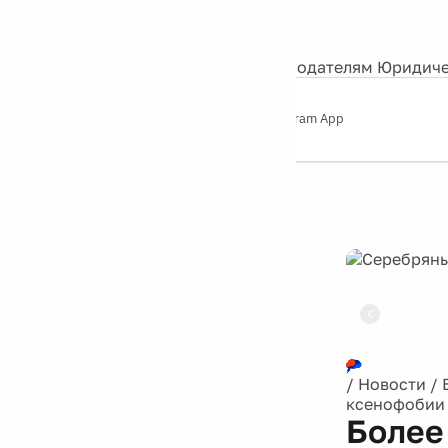
События
Контакты
О нас
Экскурсии
Silver Studio
Рекламодателям
Юридиче
Слушайте
App Store
Google Play
Telegram App
Серебряный
дождь
12+
Реклама
/
Новости
/
ксенофобии
Более 